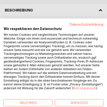
BESCHREIBUNG
1940 verlässt die Familie Hamburg, geht nach München und
Datenschutzerklärung
von dort aus in ein kleines Bergbauerndorf in Tirol. Der
Wir respektieren den Datenschutz
Vater ist im Krieg in Russland, wird später als vermisst
Wir nutzen Cookies und vergleichbare Technologien auf unserer
Website. Einige von ihnen sind essenziell und technisch notwendig.
erklärt und kehrt aus dem Krieg nicht mehr zurück. Der
Daneben verwenden wir Analysemethoden (z. B. Cookies oder
Bruder verliert ein Auge. Das Haus, in dem die Familie in
Fingerprints sowie serverseitiges Tracking), um zu messen, wie häufig
Hamburg lebt, wird zerbombt.
unsere Seite besucht und wie sie genutzt wird. Wir verwenden
1945 Kriegsende. Die Familie zieht nach München und kann
Trackingtechnologien zu Marketingzwecken und setzen hierzu
serverseitiges Tracking sowie auch Drittanbieter ein, wodurch ggf.
bei den Großeltern väterlicherseits leben. Einschulung in
geräteübergreifend Cookies, Fingerprints, Tracking-Pixel, IP-Adressen
die Grundschule in München. Nach drei Jahren kommen
sowie gehashte E-Mail-Adressen genutzt werden. Auf unserer Seite
beide Kinder in die Rudolf Steiner Schule. Die Mutter
betten wir zudem Drittinhalte von anderen Anbietern ein (Video-
Plattformen). Wir haben auf die weitere Datenverarbeitung und ein
beginnt sich in ihrem Beruf als Fotografin ein Geschäft
etwaiges Tracking durch den Drittanbieter keinen Einfluss. Mit deiner
aufzubauen.
Einstellung willigst du in die oben beschriebenen Vorgänge ein. Du
1949 kehrt die Tochter der Großeltern aus den USA zurück.
kannst deine Einwilligung (z. B. im Footer unter „Privacy-Einstellungen“)
jederzeit mit Wirkung für die Zukunft widerrufen. (
BoD-Impressum
)
Sie ist Primaballerina und bekommt an der Münchner
Staatsoper wieder ein Engagement. Die Kinder müssen mit
ihrer Mutter ausziehen, weil ihre Tante meint, die Belastung
ABLEHNEN
ANPASSEN
ihrer Eltern wäre zu groß. Auch will sie alleine mit ihren