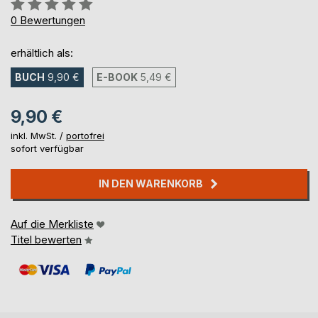
Bewertung::
0%
0
Bewertungen
erhältlich als:
BUCH
9,90 €
E-BOOK
5,49 €
9,90 €
inkl. MwSt. /
portofrei
sofort verfügbar
IN DEN WARENKORB
Auf die Merkliste
Titel bewerten