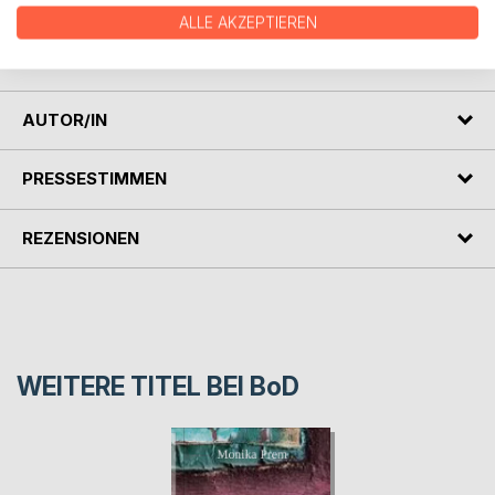
Eltern leben. Der Großvater baut über dem Atelier seiner
ALLE AKZEPTIEREN
Schwiegertochter eine kleine Wohnung aus, die nun das
Zuhause wird.
AUTOR/IN
PRESSESTIMMEN
REZENSIONEN
WEITERE TITEL BEI
BoD