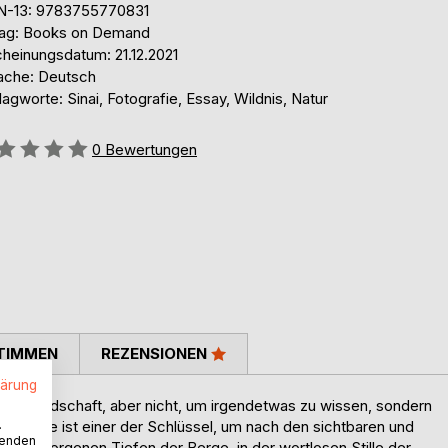
N-13: 9783755770831
lag: Books on Demand
cheinungsdatum: 21.12.2021
ache: Deutsch
agworte: Sinai, Fotografie, Essay, Wildnis, Natur
ertung::
0
Bewertungen
TIMMEN
REZENSIONEN
lärung
 auf Kundschaft, aber nicht, um irgendetwas zu wissen, sondern
.
 Hingabe ist einer der Schlüssel, um nach den sichtbaren und
wenden
en verborgenen Tiefen der Berge, in der wortlosen Stille der