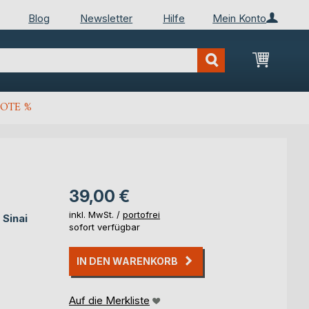
Blog
Newsletter
Hilfe
Mein Konto
Mein Wa
OTE %
39,00 €
inkl. MwSt. /
portofrei
 Sinai
sofort verfügbar
IN DEN WARENKORB
Auf die Merkliste