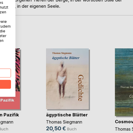
es
 Dinge, in der eigenen Seele.
nutzt
tzen
owie
 zudem
D
 die
eter
nen
n Pazifik
ägyptische Blätter
Cosmov
egmann
Thomas Siegmann
20,50 €
Thomas 
Buch
Buch