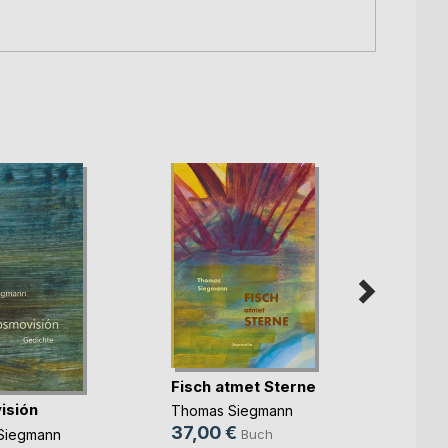
Fisch atmet Sterne
Vogel
ich un
isión
Thomas Siegmann
Thoma
37,00 €
Siegmann
Buch