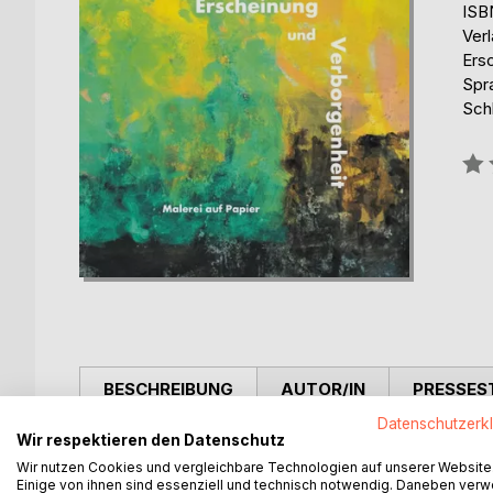
ISB
Ver
Ers
Spr
Schl
Bew
0%
BESCHREIBUNG
AUTOR/IN
PRESSES
Datenschutzerk
Wir respektieren den Datenschutz
Der Künstler lebt im Land der Formwerdung. Er ist
Wir nutzen Cookies und vergleichbare Technologien auf unserer Website
etwas zu erleben, was jenseits des Wissens liegt.
Einige von ihnen sind essenziell und technisch notwendig. Daneben ver
unsichtbaren Bauplänen der Welt zu forschen, in d