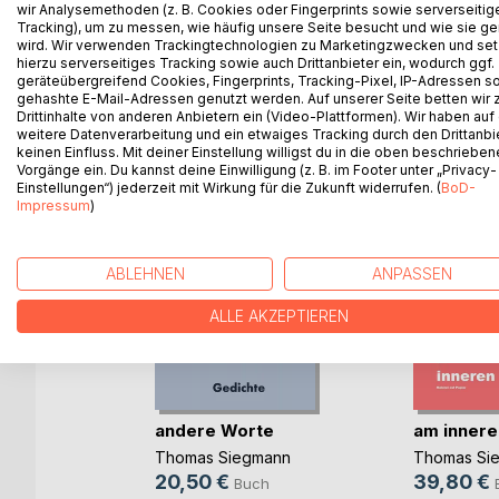
wir Analysemethoden (z. B. Cookies oder Fingerprints sowie serverseitig
Wüste, auf dem Grund der Meere, im Innersten der
Tracking), um zu messen, wie häufig unsere Seite besucht und wie sie ge
wird. Wir verwenden Trackingtechnologien zu Marketingzwecken und se
hierzu serverseitiges Tracking sowie auch Drittanbieter ein, wodurch ggf.
geräteübergreifend Cookies, Fingerprints, Tracking-Pixel, IP-Adressen s
gehashte E-Mail-Adressen genutzt werden. Auf unserer Seite betten wir
WEITERE TITEL BEI
Bo
Drittinhalte von anderen Anbietern ein (Video-Plattformen). Wir haben auf
weitere Datenverarbeitung und ein etwaiges Tracking durch den Drittanbi
keinen Einfluss. Mit deiner Einstellung willigst du in die oben beschriebe
Vorgänge ein. Du kannst deine Einwilligung (z. B. im Footer unter „Privacy-
Einstellungen“) jederzeit mit Wirkung für die Zukunft widerrufen. (
BoD-
Impressum
)
ABLEHNEN
ANPASSEN
ALLE AKZEPTIEREN
n 50
andere Worte
am innere
 Best
Thomas Siegmann
Thomas Si
r
20,50 €
39,80 €
Buch