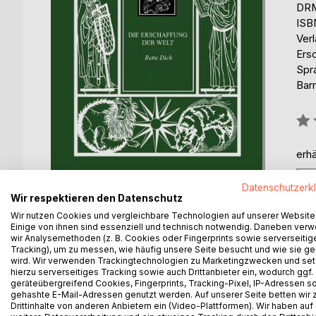
DRM
ISB
Ver
Ers
Spr
Barr
Bew
0%
erhä
Datenschutzerk
Wir respektieren den Datenschutz
Wir nutzen Cookies und vergleichbare Technologien auf unserer Website
Einige von ihnen sind essenziell und technisch notwendig. Daneben ver
wir Analysemethoden (z. B. Cookies oder Fingerprints sowie serverseitig
BESCHREIBUNG
AUTOR/IN
PRESSES
Tracking), um zu messen, wie häufig unsere Seite besucht und wie sie ge
wird. Wir verwenden Trackingtechnologien zu Marketingzwecken und se
hierzu serverseitiges Tracking sowie auch Drittanbieter ein, wodurch ggf.
geräteübergreifend Cookies, Fingerprints, Tracking-Pixel, IP-Adressen s
Was Sie in diesem Buch lesen werden, ist nicht a
gehashte E-Mail-Adressen genutzt werden. Auf unserer Seite betten wir
Menschen, die zu dieser Zeit leben..... Das Buch 
Drittinhalte von anderen Anbietern ein (Video-Plattformen). Wir haben auf
Petrovs und auf seinem "neuen Weg", die Zusamm