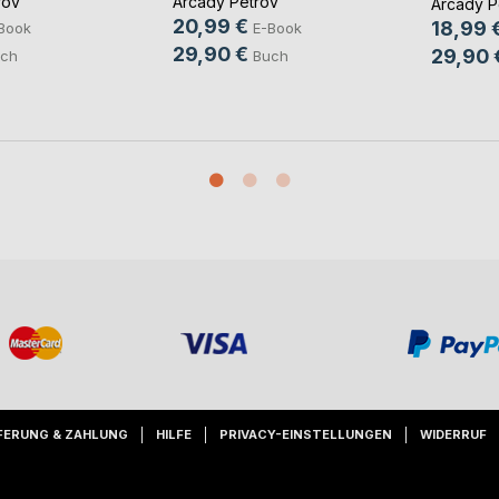
rov
Arcady Petrov
Arcady P
20,99 €
18,99 
Book
E-Book
29,90 €
29,90 
ch
Buch
FERUNG & ZAHLUNG
HILFE
PRIVACY-EINSTELLUNGEN
WIDERRUF