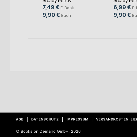
Arcady Petrov
Arcady Pet
ng
7,49 €
6,99 €
E-Book
E-
ok
9,90 €
9,90 €
Buch
Bu
h
AGB
DATENSCHUTZ
IMPRESSUM
VERSANDKOSTEN, LIE
© Books on Demand GmbH, 2026