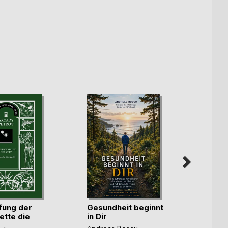
fung der
Gesundheit beginnt
BACK
ette die
in Dir
Nicola