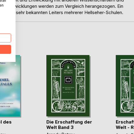
eter
nen
rische Entwicklungen werden zum Vergleich herangezogen. Ein
 Russland sehr bekannten Leiters mehrerer Hellseher-Schulen.
D
l des
Die Erschaffung der
Erschaf
Welt Band 3
Welt - R
W(...)