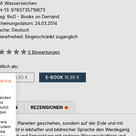
: Wasserzeichen
N-13: 9783735716873
lag: BoD - Books on Demand
cheinungsdatum: 24.03.2014
ache: Deutsch
ierefreiheit: Eingeschränkt zugänglich
ertung::
0
Bewertungen
ltlich als:
BUCH
29,90 €
E-BOOK
19,99 €
lärung
.
wenden
es
TIMMEN
REZENSIONEN
nutzt
tzen
owie
uf fernen Planeten geschehen, sondern auf der Erde und mit
 zudem
beschreibt in lebhafter und bildreicher Sprache den Werdegang
 die
enarbeit und Entwicklung mit anderen Wissenschaftlern und