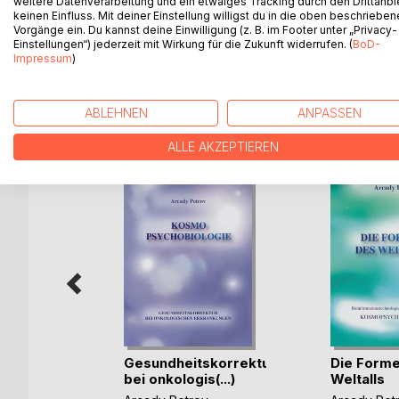
weitere Datenverarbeitung und ein etwaiges Tracking durch den Drittanbi
keinen Einfluss. Mit deiner Einstellung willigst du in die oben beschriebe
Heilern sowie Beispiele aus seiner Praxis. Histo
Vorgänge ein. Du kannst deine Einwilligung (z. B. im Footer unter „Privacy-
interessanter Einblick in Leben und Arbeit des in
Einstellungen“) jederzeit mit Wirkung für die Zukunft widerrufen. (
BoD-
Impressum
)
WEITERE TITEL BEI
Bo
ABLEHNEN
ANPASSEN
ALLE AKZEPTIEREN
Gesundheitskorrektur
Die Forme
bei onkologis(...)
Weltalls
r-Fabrik