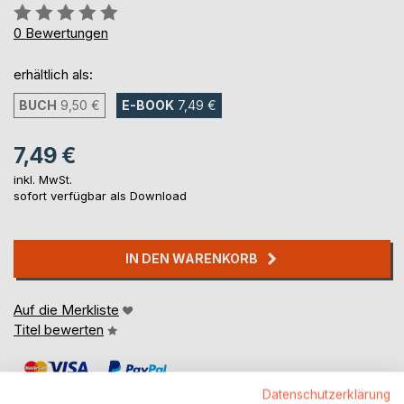
Bewertung::
0%
0
Bewertungen
erhältlich als:
BUCH
9,50 €
E-BOOK
7,49 €
7,49 €
inkl. MwSt.
sofort verfügbar als Download
IN DEN WARENKORB
Auf die Merkliste
Titel bewerten
Datenschutzerklärung