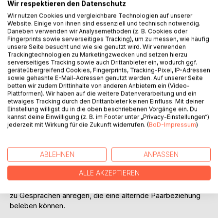
Wir respektieren den Datenschutz
Wir nutzen Cookies und vergleichbare Technologien auf unserer
Website. Einige von ihnen sind essenziell und technisch notwendig.
Daneben verwenden wir Analysemethoden (z. B. Cookies oder
BESCHREIBUNG
Fingerprints sowie serverseitiges Tracking), um zu messen, wie häufig
unsere Seite besucht und wie sie genutzt wird. Wir verwenden
Trackingtechnologien zu Marketingzwecken und setzen hierzu
Eros ist ein griechischer Gott, mithin ist auch die Liebe
serverseitiges Tracking sowie auch Drittanbieter ein, wodurch ggf.
geräteübergreifend Cookies, Fingerprints, Tracking-Pixel, IP-Adressen
göttlich. Die klugen Griechen haben die Überzeugung aller
sowie gehashte E-Mail-Adressen genutzt werden. Auf unserer Seite
großen Dichter der Menschheit und der Verliebten aller
betten wir zudem Drittinhalte von anderen Anbietern ein (Video-
Zeitalter vorweggenommen: »Die Liebe ist eine
Plattformen). Wir haben auf die weitere Datenverarbeitung und ein
etwaiges Tracking durch den Drittanbieter keinen Einfluss. Mit deiner
Himmelsmacht«
Einstellung willigst du in die oben beschriebenen Vorgänge ein. Du
kannst deine Einwilligung (z. B. im Footer unter „Privacy-Einstellungen“)
Dieses Buch erhebt keinen wissenschaftlichen Anspruch
jederzeit mit Wirkung für die Zukunft widerrufen. (
BoD-Impressum
)
und enhält nur wenige Ratschläge oder Empfehlungen. Es
schildert vielmehr unterschiedliche Betrachtungsweisen
des Alterns, möchte da und dort informieren, überdies aber
ABLEHNEN
ANPASSEN
soll es älteren Menschen Mut machen zur Akzeptanz ihrer
ALLE AKZEPTIEREN
individuellen Liebesfähigkeit und Liebesbedürfnisse in allen
Spielarten. Vor allem aber möchte es zum Nachdenken und
zu Gesprächen anregen, die eine alternde Paarbeziehung
beleben können.