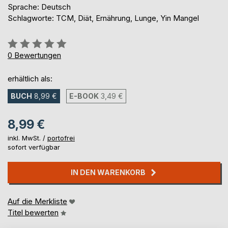
Sprache: Deutsch
Schlagworte: TCM, Diät, Ernährung, Lunge, Yin Mangel
Bewertung::
0%
0
Bewertungen
erhältlich als:
BUCH
8,99 €
E-BOOK
3,49 €
8,99 €
inkl. MwSt. /
portofrei
sofort verfügbar
IN DEN WARENKORB
Auf die Merkliste
Titel bewerten