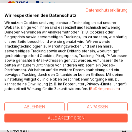
Datenschutzerklärung
Wir respektieren den Datenschutz
Wir nutzen Cookies und vergleichbare Technologien auf unserer
Website. Einige von ihnen sind essenziell und technisch notwendig.
Daneben verwenden wir Analysemethoden (z. B. Cookies oder
BESCHREIBUNG
Fingerprints sowie serverseitiges Tracking), um zu messen, wie häufig
unsere Seite besucht und wie sie genutzt wird. Wir verwenden
Trackingtechnologien zu Marketingzwecken und setzen hierzu
serverseitiges Tracking sowie auch Drittanbieter ein, wodurch ggf.
EBNS - Ernährungsberatung nach Syndromen - Rezepte-
geräteübergreifend Cookies, Fingerprints, Tracking-Pixel, IP-Adressen
und Lebensmittellisten für die Ernährungstherapie der
sowie gehashte E-Mail-Adressen genutzt werden. Auf unserer Seite
Traditionellen Chinesischen Medizin (TCM) bei Lunge - Yin
betten wir zudem Drittinhalte von anderen Anbietern ein (Video-
Plattformen). Wir haben auf die weitere Datenverarbeitung und ein
Mangel . Lu-Yin nähren und befeuchten, Mitte stärken,
etwaiges Tracking durch den Drittanbieter keinen Einfluss. Mit deiner
Nieren-Yin nähren.
Einstellung willigst du in die oben beschriebenen Vorgänge ein. Du
Heiß NEIN, warm WENIG, neutral und erfrischend JA, kalt
kannst deine Einwilligung (z. B. im Footer unter „Privacy-Einstellungen“)
jederzeit mit Wirkung für die Zukunft widerrufen. (
BoD-Impressum
)
WENIG. Die Rezepte sollen das betroffene Syndrom
unterstützen und durch guten Geschmack motivieren. Die
Lebensmittel werden in Kategorien empfehlenswert, ja,
ABLEHNEN
ANPASSEN
weniger und nein angezeigt und helfen bei der Orientierung,
wenn eigene Rezepte gekocht werden sollen.
ALLE AKZEPTIEREN
AUTOR/IN