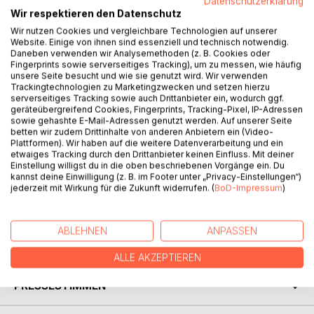
Datenschutzerklärung
Wir respektieren den Datenschutz
Wir nutzen Cookies und vergleichbare Technologien auf unserer
BESCHREIBUNG
Website. Einige von ihnen sind essenziell und technisch notwendig.
Daneben verwenden wir Analysemethoden (z. B. Cookies oder
Fingerprints sowie serverseitiges Tracking), um zu messen, wie häufig
Fragen Sie sich häufig, wie Sie Ihrem Leben mehr Energie
unsere Seite besucht und wie sie genutzt wird. Wir verwenden
Trackingtechnologien zu Marketingzwecken und setzen hierzu
geben könnten?
serverseitiges Tracking sowie auch Drittanbieter ein, wodurch ggf.
Dieses Buch zeigt Ihnen einen harmonischen Verlauf für
geräteübergreifend Cookies, Fingerprints, Tracking-Pixel, IP-Adressen
Ihre Lebensfreude, die Sie mit der neuen,
sowie gehashte E-Mail-Adressen genutzt werden. Auf unserer Seite
betten wir zudem Drittinhalte von anderen Anbietern ein (Video-
geschmackvollen Ernährung positiv gestalten können. Es
Plattformen). Wir haben auf die weitere Datenverarbeitung und ein
ist ein Ausflug, eine Reise, in dem vielleicht wundervolle
etwaiges Tracking durch den Drittanbieter keinen Einfluss. Mit deiner
Dinge geschehen. Betrachten Sie die neue
Einstellung willigst du in die oben beschriebenen Vorgänge ein. Du
kannst deine Einwilligung (z. B. im Footer unter „Privacy-Einstellungen“)
Ernährungsumgestaltung wie einen Flusslauf, auf dem Sie
jederzeit mit Wirkung für die Zukunft widerrufen. (
BoD-Impressum
)
sich fröhlich fließend auf das neue Ziel "Ernährung-
Fitness-Lebensfreude" hin bewegen.
ABLEHNEN
ANPASSEN
AUTOR/IN
ALLE AKZEPTIEREN
PRESSESTIMMEN