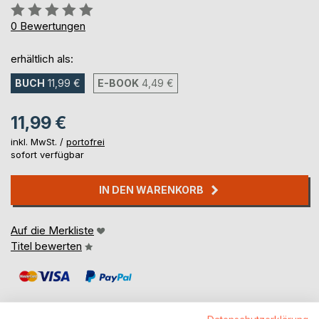
Bewertung::
0%
0
Bewertungen
erhältlich als:
BUCH
11,99 €
E-BOOK
4,49 €
11,99 €
inkl. MwSt. /
portofrei
sofort verfügbar
IN DEN WARENKORB
Auf die Merkliste
Titel bewerten