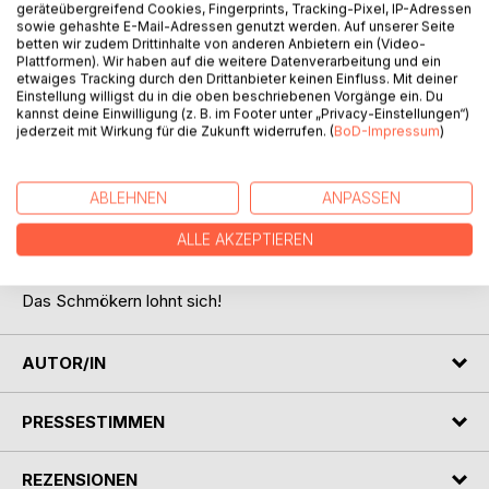
geräteübergreifend Cookies, Fingerprints, Tracking-Pixel, IP-Adressen
sowie gehashte E-Mail-Adressen genutzt werden. Auf unserer Seite
betten wir zudem Drittinhalte von anderen Anbietern ein (Video-
Plattformen). Wir haben auf die weitere Datenverarbeitung und ein
etwaiges Tracking durch den Drittanbieter keinen Einfluss. Mit deiner
Einstellung willigst du in die oben beschriebenen Vorgänge ein. Du
kannst deine Einwilligung (z. B. im Footer unter „Privacy-Einstellungen“)
jederzeit mit Wirkung für die Zukunft widerrufen. (
BoD-Impressum
)
BESCHREIBUNG
ABLEHNEN
ANPASSEN
So unterschiedlich und einzigartig wie die Schüler, die
dieses Buch im Rahmen einer Schreibwerkstatt im
ALLE AKZEPTIEREN
Deutschunterricht verfasst haben, so faszinierend
individuell sind auch ihre Texte.
Das Schmökern lohnt sich!
AUTOR/IN
PRESSESTIMMEN
REZENSIONEN