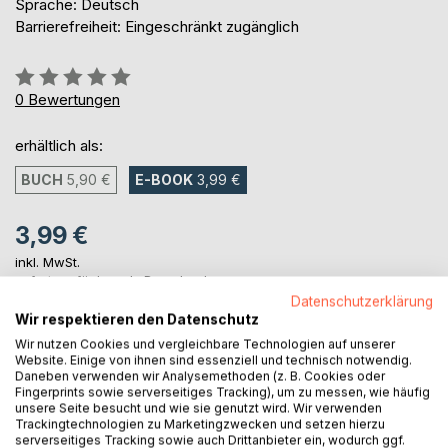
Sprache: Deutsch
Barrierefreiheit: Eingeschränkt zugänglich
Bewertung::
0%
0
Bewertungen
erhältlich als:
BUCH
5,90 €
E-BOOK
3,99 €
3,99 €
inkl. MwSt.
sofort verfügbar als Download
Datenschutzerklärung
Wir respektieren den Datenschutz
Wir nutzen Cookies und vergleichbare Technologien auf unserer
IN DEN WARENKORB
Website. Einige von ihnen sind essenziell und technisch notwendig.
Daneben verwenden wir Analysemethoden (z. B. Cookies oder
Fingerprints sowie serverseitiges Tracking), um zu messen, wie häufig
Auf die Merkliste
unsere Seite besucht und wie sie genutzt wird. Wir verwenden
Trackingtechnologien zu Marketingzwecken und setzen hierzu
Titel bewerten
serverseitiges Tracking sowie auch Drittanbieter ein, wodurch ggf.