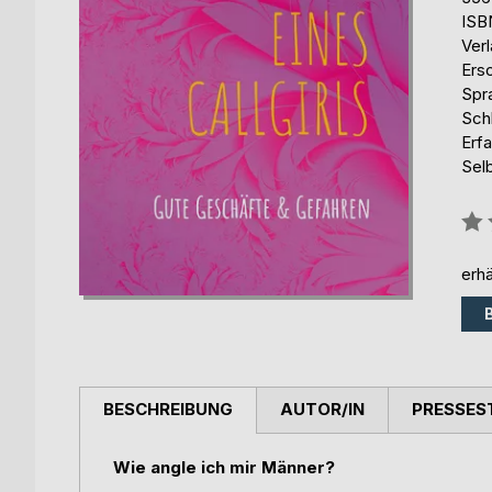
ISB
Ver
Ers
Spr
Schl
Erf
Selb
Bew
0%
erhä
BESCHREIBUNG
AUTOR/IN
PRESSES
Wie angle ich mir Männer?