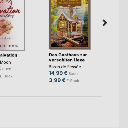
Das Gasthaus zur
Mein 
alvation
versohlten Hexe
Rick Vi
 Moon
Baron de Fessée
12,9
€
Buch
14,99 €
Buch
3,49
E-Book
3,99 €
E-Book