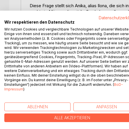
Diese Frage stellt sich Anika, alias Ilona, die sich 
sucht sie Männer, die mit ihr Sex haben wollen und
Deshalb erstellt sie, zusätzlich zu ihrer Annonce in 
Datenschutzerk
Wir respektieren den Datenschutz
der sie sich als gelangweilte Ehefrau ausgibt, die
Wir nutzen Cookies und vergleichbare Technologien auf unserer Website
Einige von ihnen sind essenziell und technisch notwendig. Daneben ver
Schneller als sie denkt, melden sich die unterschie
wir Analysemethoden (z. B. Cookies oder Fingerprints sowie serverseitig
bezahlen.
Tracking), um zu messen, wie häufig unsere Seite besucht und wie sie ge
Die Begegnungen mit den Männern sind erotisch, 
wird. Wir verwenden Trackingtechnologien zu Marketingzwecken und se
hierzu serverseitiges Tracking sowie auch Drittanbieter ein, wodurch ggf.
schildert sie unverschnörkelt, mitsamt all ihren se
geräteübergreifend Cookies, Fingerprints, Tracking-Pixel, IP-Adressen s
gehashte E-Mail-Adressen genutzt werden. Auf unserer Seite betten wir
Während sie von einem Termin zum anderen jagt, ge
Drittinhalte von anderen Anbietern ein (Video-Plattformen). Wir haben auf
weitere Datenverarbeitung und ein etwaiges Tracking durch den Drittanbi
Arbeit, so wie sie sie ausübt, vor dem Gesetz illegal
keinen Einfluss. Mit deiner Einstellung willigst du in die oben beschriebe
Vorgänge ein. Du kannst deine Einwilligung (z. B. im Footer unter „Privacy-
Einstellungen“) jederzeit mit Wirkung für die Zukunft widerrufen. (
BoD-
Impressum
)
WEITERE TITEL BEI
Bo
ABLEHNEN
ANPASSEN
ALLE AKZEPTIEREN