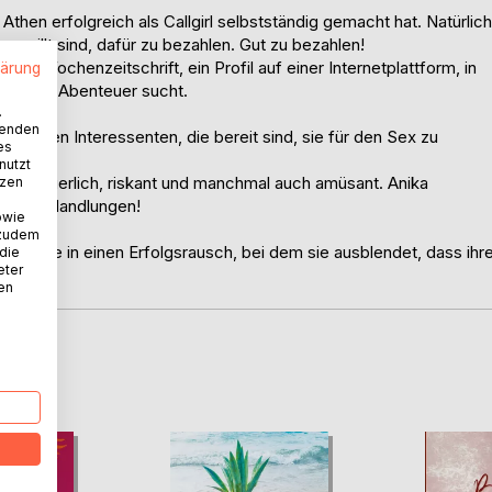
in Athen erfolgreich als Callgirl selbstständig gemacht hat. Natürlich
 gewillt sind, dafür zu bezahlen. Gut zu bezahlen!
einer Wochenzeitschrift, ein Profil auf einer Internetplattform, in
lärung
 sexuelle Abenteuer sucht.
.
wenden
dlichsten Interessenten, die bereit sind, sie für den Sex zu
es
nutzt
abenteuerlich, riskant und manchmal auch amüsant. Anika
tzen
xuellen Handlungen!
owie
 zudem
rät sie in einen Erfolgsrausch, bei dem sie ausblendet, dass ihr
 die
eter
 ist.
nen
D