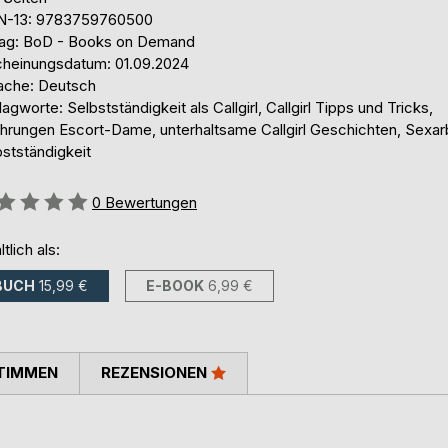
N-13: 9783759760500
lag: BoD - Books on Demand
cheinungsdatum: 01.09.2024
ache: Deutsch
agworte: Selbstständigkeit als Callgirl, Callgirl Tipps und Tricks,
ahrungen Escort-Dame, unterhaltsame Callgirl Geschichten, Sexar
stständigkeit
ertung::
0
Bewertungen
ltlich als:
BUCH
15,99 €
E-BOOK
6,99 €
TIMMEN
REZENSIONEN