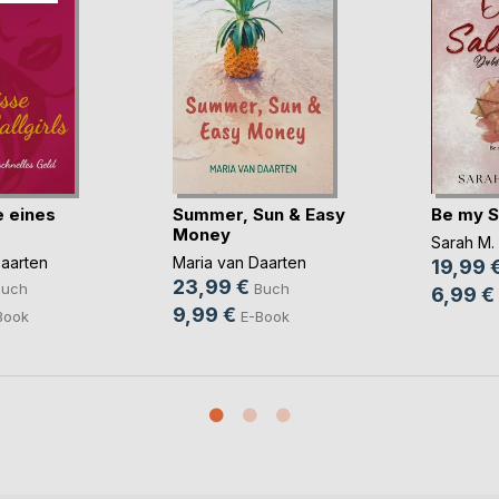
e eines
Summer, Sun & Easy
Be my S
Money
Sarah M.
Daarten
Maria van Daarten
19,99 
23,99 €
Buch
Buch
6,99 €
9,99 €
Book
E-Book