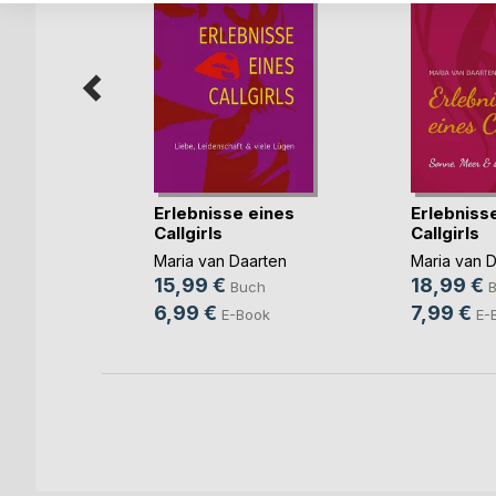
e
Erlebnisse eines
Erlebniss
g
Callgirls
Callgirls
gne
Maria van Daarten
Maria van 
15,99 €
18,99 €
h
Buch
6,99 €
7,99 €
ok
E-Book
E-