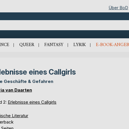
Über BoD
NCE
QUEER
FANTASY
LYRIK
E-BOOK-ANGEB
lebnisse eines Callgirls
e Geschäfte & Gefahren
ia van Daarten
d 2:
Erlebnisse eines Callgirls
ische Literatur
erback
 Seiten