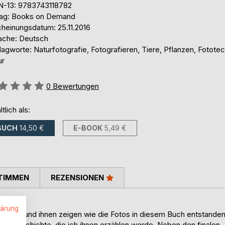
N-13: 9783743118782
lag: Books on Demand
cheinungsdatum: 25.11.2016
ache: Deutsch
agworte: Naturfotografie, Fotografieren, Tiere, Pflanzen, Fototec
ur
ertung::
0
Bewertungen
ltlich als:
BUCH
14,50 €
E-BOOK
5,49 €
TIMMEN
REZENSIONEN
lärung
ehmen und ihnen zeigen wie die Fotos in diesem Buch entstande
ungsgeschichte, die ich ihnen erzählen werde. Neben den finalen