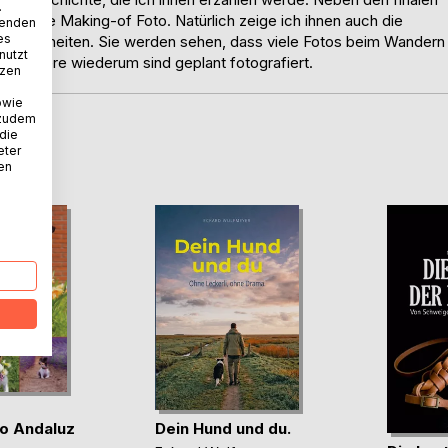
.
er andere Making-of Foto. Natürlich zeige ich ihnen auch die
wenden
es
Begebenheiten. Sie werden sehen, dass viele Fotos beim Wandern
nutzt
. Andere wiederum sind geplant fotografiert.
tzen
owie
 zudem
 die
D
eter
nen
Dein Hund und du.
o Andaluz