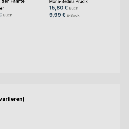
t der Fährte
Wolfga
Mona-Bettina Prudix
24,9
15,80 €
er
Buch
€
9,99
9,99 €
Buch
E-Book
variieren)