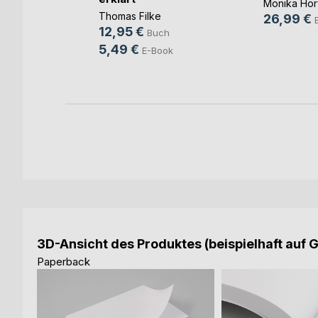
Monika Hor
anbutsele
Thomas Filke
26,99 €
12,95 €
ch
Buch
5,49 €
ook
E-Book
3D-Ansicht des Produktes (beispielhaft auf 
Paperback