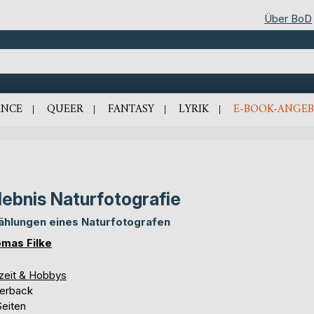
Über BoD
NCE
QUEER
FANTASY
LYRIK
E-BOOK-ANGEB
lebnis Naturfotografie
ählungen eines Naturfotografen
mas Filke
izeit & Hobbys
erback
Seiten