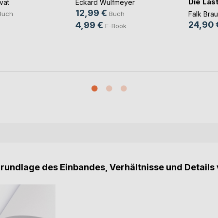
Die Las
Eckard Wulfmeyer
vat
12,99 €
Falk Brau
Buch
Buch
24,90 
4,99 €
E-Book
Grundlage des Einbandes, Verhältnisse und Details 