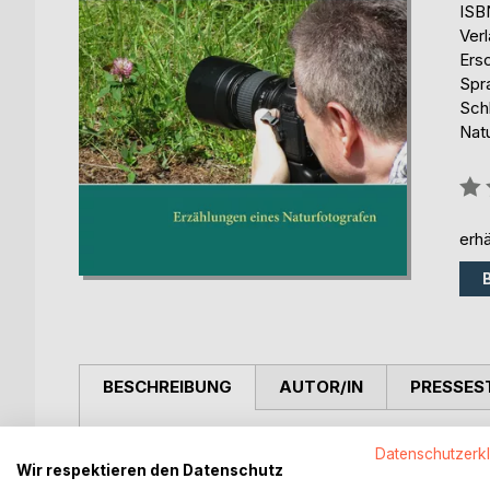
ISB
Ver
Ers
Spr
Schl
Nat
Bew
0%
erhä
BESCHREIBUNG
AUTOR/IN
PRESSES
Liebe Naturfotofreunde,
Datenschutzerk
ich möchte sie auf meinen Fotowanderungen mitn
Wir respektieren den Datenschutz
sind. Jedes Foto in diesem Buch hat eine Entsteh