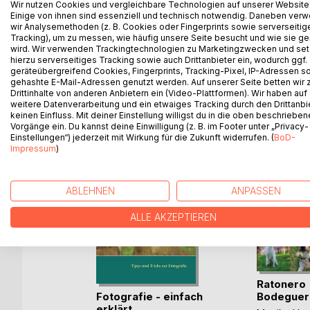
Wir nutzen Cookies und vergleichbare Technologien auf unserer Website
Bildern zeige ich ihnen natürlich auch das eine od
Einige von ihnen sind essenziell und technisch notwendig. Daneben ver
wir Analysemethoden (z. B. Cookies oder Fingerprints sowie serverseitig
Kameraeinstellungen und schreibe über örtliche 
Tracking), um zu messen, wie häufig unsere Seite besucht und wie sie ge
oder einfach beim Spazierengehen entstanden sind
wird. Wir verwenden Trackingtechnologien zu Marketingzwecken und se
hierzu serverseitiges Tracking sowie auch Drittanbieter ein, wodurch ggf.
geräteübergreifend Cookies, Fingerprints, Tracking-Pixel, IP-Adressen s
gehashte E-Mail-Adressen genutzt werden. Auf unserer Seite betten wir
Drittinhalte von anderen Anbietern ein (Video-Plattformen). Wir haben auf
WEITERE TITEL BEI
Bo
weitere Datenverarbeitung und ein etwaiges Tracking durch den Drittanbi
keinen Einfluss. Mit deiner Einstellung willigst du in die oben beschriebe
Vorgänge ein. Du kannst deine Einwilligung (z. B. im Footer unter „Privacy-
Einstellungen“) jederzeit mit Wirkung für die Zukunft widerrufen. (
BoD-
Impressum
)
ABLEHNEN
ANPASSEN
ALLE AKZEPTIEREN
Ratonero
he
Fotografie - einfach
Bodeguer
d
erklärt