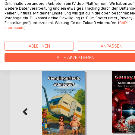
Anekdoten aus dem echten Berufsleben eines Isolie
Drittinhalte von anderen Anbietern ein (Video-Plattformen). Wir haben auf
weitere Datenverarbeitung und ein etwaiges Tracking durch den Drittanbi
Kein Drama. Keine Heldensaga. Sondern Geschicht
keinen Einfluss. Mit deiner Einstellung willigst du in die oben beschriebe
Für Isolierer. Für Nichtisolierer.
Vorgänge ein. Du kannst deine Einwilligung (z. B. im Footer unter „Privacy-
Für alle, die wissen, dass auf der Baustelle mehr pa
Einstellungen“) jederzeit mit Wirkung für die Zukunft widerrufen. (
BoD-
Impressum
)
Lachen erlaubt. Wiedererkennen garantiert.
ABLEHNEN
ANPASSEN
WEITERE TITEL BEI
Bo
ALLE AKZEPTIEREN