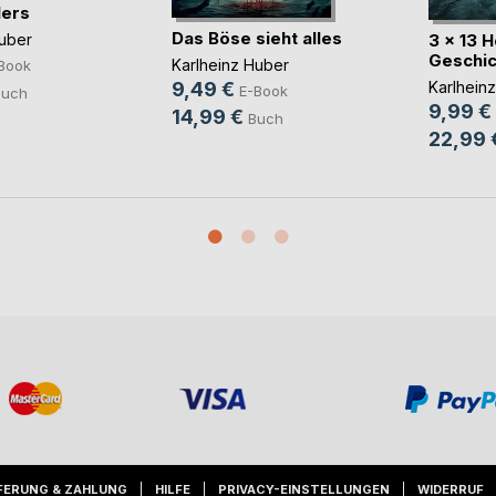
lers
Das Böse sieht alles
3 x 13 H
Huber
Geschic
Karlheinz Huber
Book
Karlhein
9,49 €
E-Book
Buch
9,99 €
14,99 €
Buch
22,99 
FERUNG & ZAHLUNG
HILFE
PRIVACY-EINSTELLUNGEN
WIDERRUF