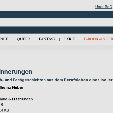
Über BoD
NCE
QUEER
FANTASY
LYRIK
E-BOOK-ANGEB
innerungen
h- und Fachgeschichten aus dem Berufsleben eines Isolie
lheinz Huber
ane & Erzählungen
UB
,4 KB