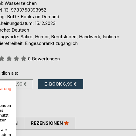
: Wasserzeichen
N-13: 9783758393952
lag: BoD - Books on Demand
cheinungsdatum: 15.12.2023
ache: Deutsch
lagworte: Satire, Humor, Berufsleben, Handwerk, Isolierer
ierefreiheit: Eingeschränkt zugänglich
ertung::
0
Bewertungen
ltlich als:
BUCH
13,99 €
E-BOOK
8,99 €
lärung
.
wenden
es
nutzt
tzen
TIMMEN
REZENSIONEN
owie
 zudem