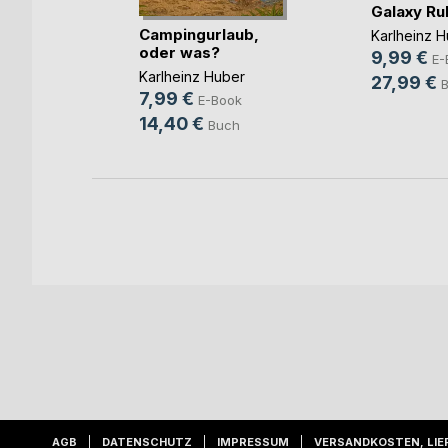
Galaxy Ru
rs
Campingurlaub,
Karlheinz 
oder was?
9,99 €
er
E-
Karlheinz Huber
27,99 €
ok
7,99 €
E-Book
h
14,40 €
Buch
AGB
DATENSCHUTZ
IMPRESSUM
VERSANDKOSTEN, LIE