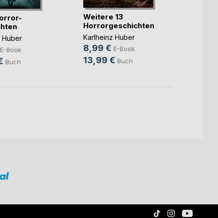
Sam, 
seine
Weitere 13
orror-
Horrorgeschichten
hten
Karlhe
9,99
Karlheinz Huber
z Huber
8,99 €
18,9
E-Book
E-Book
13,99 €
€
Buch
Buch