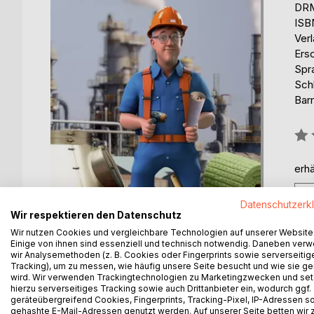
DRM
ISB
Ver
Ers
Spr
Sch
Barr
Bew
0%
erhä
Datenschutzerk
Wir respektieren den Datenschutz
Wir nutzen Cookies und vergleichbare Technologien auf unserer Website
Einige von ihnen sind essenziell und technisch notwendig. Daneben ver
wir Analysemethoden (z. B. Cookies oder Fingerprints sowie serverseitig
Tracking), um zu messen, wie häufig unsere Seite besucht und wie sie ge
wird. Wir verwenden Trackingtechnologien zu Marketingzwecken und se
BESCHREIBUNG
AUTOR/IN
PRESSES
hierzu serverseitiges Tracking sowie auch Drittanbieter ein, wodurch ggf.
geräteübergreifend Cookies, Fingerprints, Tracking-Pixel, IP-Adressen s
gehashte E-Mail-Adressen genutzt werden. Auf unserer Seite betten wir