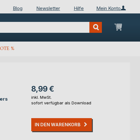
Blog
Newsletter
Hilfe
Mein Konto
Mein Wa
OTE %
8,99 €
inkl. MwSt.
rers
sofort verfügbar als Download
IN DEN WARENKORB