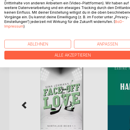
Drittinhalte von anderen Anbietern ein (Video-Plattformen). Wir haben auf
Handwerkmeisters, der sich später auch mit Landw
weitere Datenverarbeitung und ein etwaiges Tracking durch den Drittanbi
Einzelheiten über Lebensgewohnheiten, Vereine Sc
keinen Einfluss. Mit deiner Einstellung willigst du in die oben beschriebe
Vorgänge ein. Du kannst deine Einwilligung (z. B. im Footer unter „Privacy-
für Mühlbach u.v.a.mehr. Da er ein engagierter Bü
Einstellungen“) jederzeit mit Wirkung für die Zukunft widerrufen. (
BoD-
erhalten geblieben, sie spiegeln lebendig das Leb
Impressum
)
ABLEHNEN
ANPASSEN
WEITERE TITEL BEI
Bo
ALLE AKZEPTIEREN