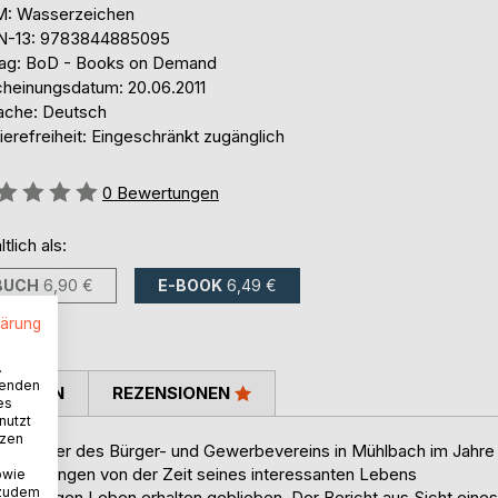
: Wasserzeichen
N-13: 9783844885095
lag: BoD - Books on Demand
cheinungsdatum: 20.06.2011
ache: Deutsch
ierefreiheit: Eingeschränkt zugänglich
ertung::
0
Bewertungen
ltlich als:
BUCH
6,90 €
E-BOOK
6,49 €
lärung
.
wenden
TIMMEN
REZENSIONEN
es
nutzt
tzen
begründer des Bürger- und Gewerbevereins in Mühlbach im Jahre
Erinnerungen von der Zeit seines interessanten Lebens
owie
 zudem
 damaligen Leben erhalten geblieben. Der Bericht aus Sicht eines