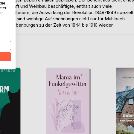
 die
irtschaft und Weinbau beschäftigte, enthält auch viele
eter
hule, Steuern, die Auswirkung der Revolution 1848-1849 speziell
nen
rger war, sind wichtige Aufzeichnungen nicht nur für Mühlbach
en in Siebenbürgen zu der Zeit von 1844 bis 1910 wieder.
D