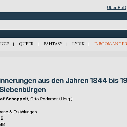
Über BoD
NCE
QUEER
FANTASY
LYRIK
E-BOOK-ANGEB
innerungen aus den Jahren 1844 bis 1
 Siebenbürgen
ef Schoppelt
,
Otto Rodamer (Hrsg.)
ane & Erzählungen
UB
 MB