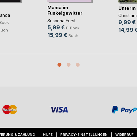
Mama im
Unterm
Funkelgewitter
panda
Christia
Susanna Fürst
9,99 €
Book
5,99 €
E-Book
14,99 
Buch
15,99 €
Buch
FERUNG & ZAHLUNG
HILFE
PRIVACY-EINSTELLUNGEN
WIDERRUF