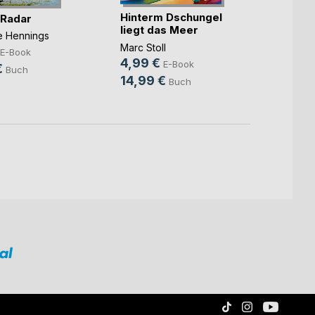
Hinterm Dschungel
Die ka
 Radar
liegt das Meer
Benjam
ne Hennings
Marc Stoll
7,99
E-Book
4,99 €
E-Book
10,9
€
Buch
14,99 €
Buch