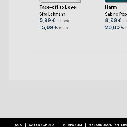
mme im
Face-off to Love
Harm
Sina Lehmann
Sabine Po
ok
5,99 €
8,99 €
E-Book
E-
h
15,99 €
20,00 €
Buch
AGB
DATENSCHUTZ
IMPRESSUM
VERSANDKOSTEN, LIE