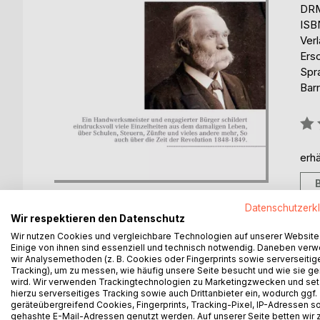
DRM
ISB
Ver
Ers
Spr
Barr
Bew
0%
erhä
Datenschutzerk
Wir respektieren den Datenschutz
Wir nutzen Cookies und vergleichbare Technologien auf unserer Website
Einige von ihnen sind essenziell und technisch notwendig. Daneben ver
BESCHREIBUNG
AUTOR/IN
PRESSES
wir Analysemethoden (z. B. Cookies oder Fingerprints sowie serverseitig
Tracking), um zu messen, wie häufig unsere Seite besucht und wie sie ge
wird. Wir verwenden Trackingtechnologien zu Marketingzwecken und se
Im 82. Lebensjahr wurde Josef Schoppelt als Mit
hierzu serverseitiges Tracking sowie auch Drittanbieter ein, wodurch ggf.
1857 vom Verein und seinen Kindern gebeten, die 
geräteübergreifend Cookies, Fingerprints, Tracking-Pixel, IP-Adressen s
gehashte E-Mail-Adressen genutzt werden. Auf unserer Seite betten wir
aufzuschreiben. So sind wertvolle Details aus dem