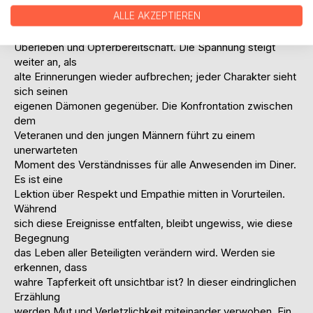
liegt nicht in
ALLE AKZEPTIEREN
Uniformen oder Auszeichnungen, sondern in den
Geschichten von
Überleben und Opferbereitschaft. Die Spannung steigt
weiter an, als
alte Erinnerungen wieder aufbrechen; jeder Charakter sieht
sich seinen
eigenen Dämonen gegenüber. Die Konfrontation zwischen
dem
Veteranen und den jungen Männern führt zu einem
unerwarteten
Moment des Verständnisses für alle Anwesenden im Diner.
Es ist eine
Lektion über Respekt und Empathie mitten in Vorurteilen.
Während
sich diese Ereignisse entfalten, bleibt ungewiss, wie diese
Begegnung
das Leben aller Beteiligten verändern wird. Werden sie
erkennen, dass
wahre Tapferkeit oft unsichtbar ist? In dieser eindringlichen
Erzählung
werden Mut und Verletzlichkeit miteinander verwoben. Ein