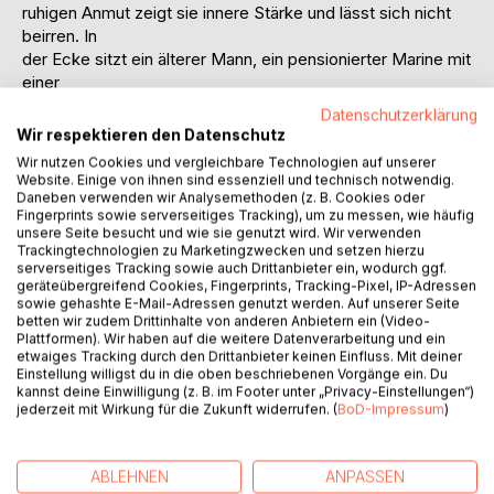
ruhigen Anmut zeigt sie innere Stärke und lässt sich nicht
beirren. In
der Ecke sitzt ein älterer Mann, ein pensionierter Marine mit
einer
Vergangenheit voller Heldentaten und Verlusten. Er
Datenschutzerklärung
beobachtet
Wir respektieren den Datenschutz
aufmerksam das Geschehen und erkennt die Bedeutung
Wir nutzen Cookies und vergleichbare Technologien auf unserer
hinter den
Website. Einige von ihnen sind essenziell und technisch notwendig.
Narben sowie dem Tattoo auf ihrem Unterarm, ein Zeichen
Daneben verwenden wir Analysemethoden (z. B. Cookies oder
Fingerprints sowie serverseitiges Tracking), um zu messen, wie häufig
ihrer
unsere Seite besucht und wie sie genutzt wird. Wir verwenden
Einheit. Die Interaktion zwischen dem Veteranen und der
Trackingtechnologien zu Marketingzwecken und setzen hierzu
Kellnerin
serverseitiges Tracking sowie auch Drittanbieter ein, wodurch ggf.
geräteübergreifend Cookies, Fingerprints, Tracking-Pixel, IP-Adressen
offenbart nicht nur ihre geteilte militärische Vergangenheit,
sowie gehashte E-Mail-Adressen genutzt werden. Auf unserer Seite
sondern
betten wir zudem Drittinhalte von anderen Anbietern ein (Video-
auch die tiefen emotionalen Wunden, die beide tragen. Als
Plattformen). Wir haben auf die weitere Datenverarbeitung und ein
etwaiges Tracking durch den Drittanbieter keinen Einfluss. Mit deiner
er ihr für
Einstellung willigst du in die oben beschriebenen Vorgänge ein. Du
ihre Heldentaten dankt, wie sie verwundete Marines aus
kannst deine Einwilligung (z. B. im Footer unter „Privacy-Einstellungen“)
einem
jederzeit mit Wirkung für die Zukunft widerrufen. (
BoD-Impressum
)
brennenden Fahrzeug rettete, erstickt das Lachen der
Jungen schnell
in Ehrfurcht. In diesem Moment wird klar: Wahre Stärke
ABLEHNEN
ANPASSEN