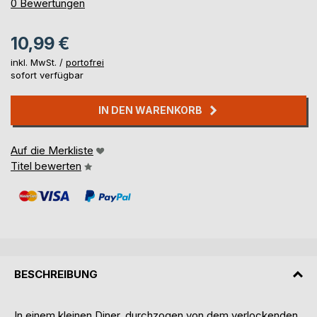
0%
0
Bewertungen
10,99 €
inkl. MwSt. /
portofrei
sofort verfügbar
IN DEN WARENKORB
Auf die Merkliste
Titel bewerten
BESCHREIBUNG
In einem kleinen Diner, durchzogen von dem verlockenden