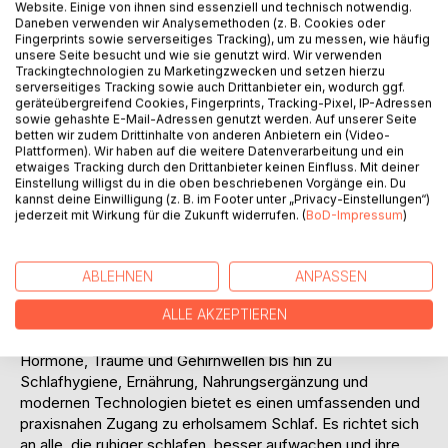
Website. Einige von ihnen sind essenziell und technisch notwendig.
Auf die Merkliste
Daneben verwenden wir Analysemethoden (z. B. Cookies oder
Fingerprints sowie serverseitiges Tracking), um zu messen, wie häufig
Titel bewerten
unsere Seite besucht und wie sie genutzt wird. Wir verwenden
Trackingtechnologien zu Marketingzwecken und setzen hierzu
serverseitiges Tracking sowie auch Drittanbieter ein, wodurch ggf.
geräteübergreifend Cookies, Fingerprints, Tracking-Pixel, IP-Adressen
sowie gehashte E-Mail-Adressen genutzt werden. Auf unserer Seite
betten wir zudem Drittinhalte von anderen Anbietern ein (Video-
Plattformen). Wir haben auf die weitere Datenverarbeitung und ein
etwaiges Tracking durch den Drittanbieter keinen Einfluss. Mit deiner
Einstellung willigst du in die oben beschriebenen Vorgänge ein. Du
BESCHREIBUNG
kannst deine Einwilligung (z. B. im Footer unter „Privacy-Einstellungen“)
jederzeit mit Wirkung für die Zukunft widerrufen. (
BoD-Impressum
)
Schlaf beeinflusst Gesundheit, Energie und Lebensqualität
mehr, als viele denken. Dieses Buch zeigt, wie guter Schlaf
ABLEHNEN
ANPASSEN
mit verständlichem Wissen, konkreten Strategien und
ALLE AKZEPTIEREN
alltagstauglichen Maßnahmen nachhaltig verbessert
werden kann. Von Schlafzyklen und Schlafstörungen über
Hormone, Träume und Gehirnwellen bis hin zu
Schlafhygiene, Ernährung, Nahrungsergänzung und
modernen Technologien bietet es einen umfassenden und
praxisnahen Zugang zu erholsamem Schlaf. Es richtet sich
an alle, die ruhiger schlafen, besser aufwachen und ihre