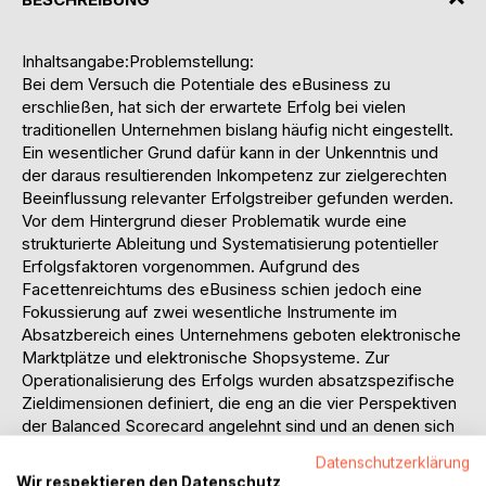
Inhaltsangabe:Problemstellung:
Bei dem Versuch die Potentiale des eBusiness zu
erschließen, hat sich der erwartete Erfolg bei vielen
traditionellen Unternehmen bislang häufig nicht eingestellt.
Ein wesentlicher Grund dafür kann in der Unkenntnis und
der daraus resultierenden Inkompetenz zur zielgerechten
Beeinflussung relevanter Erfolgstreiber gefunden werden.
Vor dem Hintergrund dieser Problematik wurde eine
strukturierte Ableitung und Systematisierung potentieller
Erfolgsfaktoren vorgenommen. Aufgrund des
Facettenreichtums des eBusiness schien jedoch eine
Fokussierung auf zwei wesentliche Instrumente im
Absatzbereich eines Unternehmens geboten elektronische
Marktplätze und elektronische Shopsysteme. Zur
Operationalisierung des Erfolgs wurden absatzspezifische
Zieldimensionen definiert, die eng an die vier Perspektiven
der Balanced Scorecard angelehnt sind und an denen sich
der Erfolg der Instrumente messen lässt. Analog zur
Datenschutzerklärung
Interdependenz dieser Zieldimensionen konnte eine ähnlich
Wir respektieren den Datenschutz