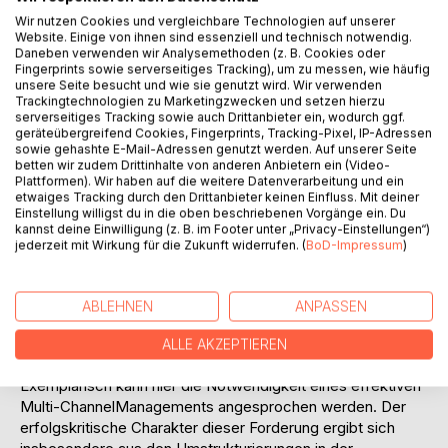
gelagerte Wechselbeziehung bezüglich der
Wir nutzen Cookies und vergleichbare Technologien auf unserer
Erfolgsfaktoren abgeleitet werden.
Website. Einige von ihnen sind essenziell und technisch notwendig.
Im Rahmen der Lern- und Entwicklungsperspektive, der
Daneben verwenden wir Analysemethoden (z. B. Cookies oder
Fingerprints sowie serverseitiges Tracking), um zu messen, wie häufig
Perspektive interner Geschäftsprozesse sowie der
unsere Seite besucht und wie sie genutzt wird. Wir verwenden
Kundenperspektive konnten v.a. qualitative Treiber des
Trackingtechnologien zu Marketingzwecken und setzen hierzu
Erfolgs bestimmt werden, die den quantitativ messbaren
serverseitiges Tracking sowie auch Drittanbieter ein, wodurch ggf.
Erfolg und somit die Erreichung finanzieller Zieldimensionen
geräteübergreifend Cookies, Fingerprints, Tracking-Pixel, IP-Adressen
sowie gehashte E-Mail-Adressen genutzt werden. Auf unserer Seite
grundlegend beeinflussen können. Insgesamt wurden elf
betten wir zudem Drittinhalte von anderen Anbietern ein (Video-
Hypothesen bezüglich relevanter Erfolgsfaktoren
Plattformen). Wir haben auf die weitere Datenverarbeitung und ein
aufgestellt und argumentativ begründet.
etwaiges Tracking durch den Drittanbieter keinen Einfluss. Mit deiner
Einstellung willigst du in die oben beschriebenen Vorgänge ein. Du
Eine empirische Validierung der theoretisch abgeleiteten
kannst deine Einwilligung (z. B. im Footer unter „Privacy-Einstellungen“)
Erfolgsfaktoren wurde im Rahmen dieser Arbeit jedoch
jederzeit mit Wirkung für die Zukunft widerrufen. (
BoD-Impressum
)
nicht angestrebt. Dennoch vermitteln die hier identifizierten
Erfolgsfaktoren in ihrer Gesamtheit ein besseres
Verständnis über Wirkungsbeziehungen und
ABLEHNEN
ANPASSEN
Problemstellungen, die bei der Integration der o.g.
Instrumente in bestehende Unternehmensstrukturen
ALLE AKZEPTIEREN
auftreten können.
Exemplarisch kann hier die Notwendigkeit eines effektiven
Multi-ChannelManagements angesprochen werden. Der
erfolgskritische Charakter dieser Forderung ergibt sich