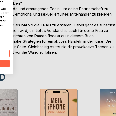
tzen
nce zu geben?
spirierende und ermutigende Tools, um deine Partnerschaft zu
owie
 zudem
n neues, emotional und sexuell erfülltes Miteinander zu kreieren.
 die
eter
torin, dir als MANN die FRAU zu erklären. Dabei geht es zunächst
nen
ir möglich wird, ein tiefes Verständnis auch für deine Frau zu
hrungsberichten von Paaren findest du in diesem Buch
lebensnahe Strategien für ein aktives Handeln in der Krise. Die
ätzend zur Seite. Gleichzeitig mutet sie dir provokative Thesen zu,
en, statt vor die Wand zu fahren.
D