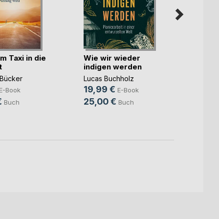
m Taxi in die
Wie wir wieder
Die v
t
indigen werden
Dynam
Subt
Bücker
Lucas Buchholz
Detlef
19,99 €
14,9
E-Book
E-Book
€
25,00 €
24,9
Buch
Buch