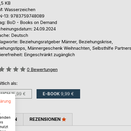
,5 KB
: Wasserzeichen
N-13: 9783759748089
lag: BoD - Books on Demand
cheinungsdatum: 24.09.2024
ache: Deutsch
lagworte: Beziehungsratgeber Männer, Beziehungskrise,
iehungstipps, Männergeschenk Weihnachten, Selbsthilfe Partner
ierefreiheit: Eingeschränkt zugänglich
ertung::
0
Bewertungen
ltlich als:
BUCH
15,99 €
E-BOOK
9,99 €
lärung
.
wenden
TIMMEN
REZENSIONEN
es
nutzt