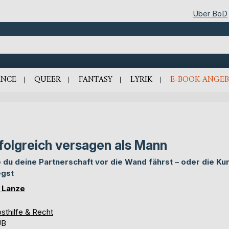
Über BoD
NCE
QUEER
FANTASY
LYRIK
E-BOOK-ANGEB
folgreich versagen als Mann
 du deine Partnerschaft vor die Wand fährst – oder die Ku
egst
 Lanze
sthilfe & Recht
UB