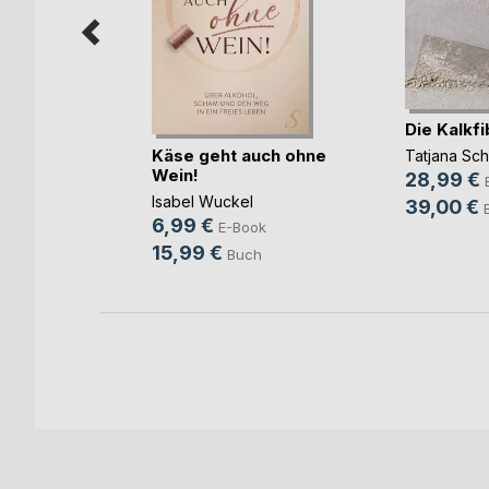
Die Kalkfi
Federn
Käse geht auch ohne
Tatjana Sc
Wein!
28,99 €
Isabel Wuckel
ook
39,00 €
6,99 €
E-Book
ch
15,99 €
Buch