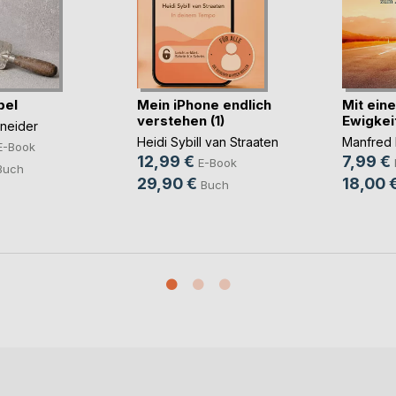
bel
Mein iPhone endlich
Mit eine
verstehen (1)
Ewigkei
hneider
Heidi Sybill van Straaten
Manfred 
E-Book
12,99 €
7,99 €
E-Book
Buch
29,90 €
18,00 
Buch