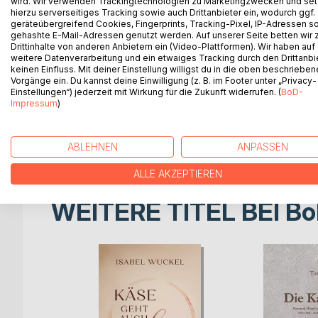
wird. Wir verwenden Trackingtechnologien zu Marketingzwecken und se
Bist du bereit, dir und deiner Frau noch eine Cha
hierzu serverseitiges Tracking sowie auch Drittanbieter ein, wodurch ggf.
Hier findest du 22 zunächst provokante, später in
geräteübergreifend Cookies, Fingerprints, Tracking-Pixel, IP-Adressen s
gehashte E-Mail-Adressen genutzt werden. Auf unserer Seite betten wir
retten. Du erkennst deine Blindspots und lernst, ei
Drittinhalte von anderen Anbietern ein (Video-Plattformen). Wir haben auf
weitere Datenverarbeitung und ein etwaiges Tracking durch den Drittanbi
Dieses Buch ist der unvollständige Versuch der Au
keinen Einfluss. Mit deiner Einstellung willigst du in die oben beschriebe
Vorgänge ein. Du kannst deine Einwilligung (z. B. im Footer unter „Privacy-
darum, dich selbst besser zu verstehen, damit es d
Einstellungen“) jederzeit mit Wirkung für die Zukunft widerrufen. (
BoD-
erlangen. Mit Unterstützung von zahlreichen Erfa
Impressum
)
beispielhafte Lösungen für die Kommunikation und 
Autorin steht dir klar, verständnisvoll und wertsch
damit du dich eingeladen fühlst, die Kurve zu krieg
ABLEHNEN
ANPASSEN
ALLE AKZEPTIEREN
WEITERE TITEL BEI
Bo