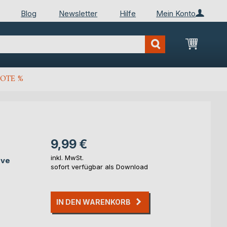
Blog
Newsletter
Hilfe
Mein Konto
Mein Wa
OTE %
9,99 €
inkl. MwSt.
rve
sofort verfügbar als Download
IN DEN WARENKORB