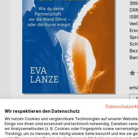
399
DRM
ISB
Ver
Ers
Spr
Sch
Bez
Barr
Bew
0%
erhä
Datenschutzerk
Wir respektieren den Datenschutz
Wir nutzen Cookies und vergleichbare Technologien auf unserer Website
Einige von ihnen sind essenziell und technisch notwendig. Daneben ver
BESCHREIBUNG
AUTOR/IN
PRESSES
wir Analysemethoden (z. B. Cookies oder Fingerprints sowie serverseitig
Tracking), um zu messen, wie häufig unsere Seite besucht und wie sie ge