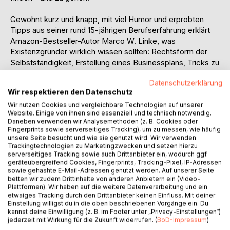
Gewohnt kurz und knapp, mit viel Humor und erprobten
Tipps aus seiner rund 15-jährigen Berufserfahrung erklärt
Amazon-Bestseller-Autor Marco W. Linke, was
Existenzgründer wirklich wissen sollten: Rechtsform der
Selbstständigkeit, Erstellung eines Businessplans, Tricks zu
preiswerter Eigenwerbung, die Professionelle Firmen-
Datenschutzerklärung
Website, SEO-Grundlagen, zielgerichtete Kundenakquise
Wir respektieren den Datenschutz
und kostendeckende Honorarkalkulation, Angebote und
Rechnungen schreiben, Buchhaltung, Vertragsrecht,
Wir nutzen Cookies und vergleichbare Technologien auf unserer
Website. Einige von ihnen sind essenziell und technisch notwendig.
Steuern, Versicherungen und Altersvorsorge.
Daneben verwenden wir Analysemethoden (z. B. Cookies oder
Fingerprints sowie serverseitiges Tracking), um zu messen, wie häufig
unsere Seite besucht und wie sie genutzt wird. Wir verwenden
Trackingtechnologien zu Marketingzwecken und setzen hierzu
*** DER TRAUM: Unterschied zwischen Vision und Illusion.
serverseitiges Tracking sowie auch Drittanbieter ein, wodurch ggf.
Die richtige Motivation. Mit und ohne Geld starten.
geräteübergreifend Cookies, Fingerprints, Tracking-Pixel, IP-Adressen
sowie gehashte E-Mail-Adressen genutzt werden. Auf unserer Seite
betten wir zudem Drittinhalte von anderen Anbietern ein (Video-
Plattformen). Wir haben auf die weitere Datenverarbeitung und ein
*** ERSTE SCHRITTE: Am Anfang war die Idee. Profi oder
etwaiges Tracking durch den Drittanbieter keinen Einfluss. Mit deiner
Alleskönner? Der Businessplan. Rechtsformen der
Einstellung willigst du in die oben beschriebenen Vorgänge ein. Du
kannst deine Einwilligung (z. B. im Footer unter „Privacy-Einstellungen“)
Selbstständigkeit und Zusammenarbeit.
jederzeit mit Wirkung für die Zukunft widerrufen. (
BoD-Impressum
)