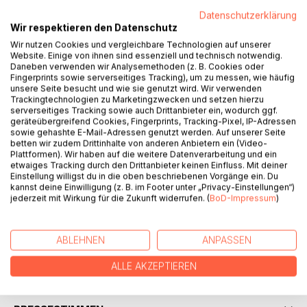
Datenschutzerklärung
Wir respektieren den Datenschutz
Wir nutzen Cookies und vergleichbare Technologien auf unserer
Website. Einige von ihnen sind essenziell und technisch notwendig.
BESCHREIBUNG
Daneben verwenden wir Analysemethoden (z. B. Cookies oder
Fingerprints sowie serverseitiges Tracking), um zu messen, wie häufig
unsere Seite besucht und wie sie genutzt wird. Wir verwenden
Trackingtechnologien zu Marketingzwecken und setzen hierzu
Sie sind Unternehmer oder starten gerade ihre Karriere?
serverseitiges Tracking sowie auch Drittanbieter ein, wodurch ggf.
Dann haben sie schon jede Menge getan. Seien es gute
geräteübergreifend Cookies, Fingerprints, Tracking-Pixel, IP-Adressen
Produkte, oder innovative Ideen entwickelt, die unsere
sowie gehashte E-Mail-Adressen genutzt werden. Auf unserer Seite
betten wir zudem Drittinhalte von anderen Anbietern ein (Video-
Welt von morgen wieder ein wenig besser machen. Sie
Plattformen). Wir haben auf die weitere Datenverarbeitung und ein
geben Menschen einen sicheren Arbeitsplatz, eine sichere
etwaiges Tracking durch den Drittanbieter keinen Einfluss. Mit deiner
Zukunft. Sie sind es, die den Motor der Wirtschaft in
Einstellung willigst du in die oben beschriebenen Vorgänge ein. Du
kannst deine Einwilligung (z. B. im Footer unter „Privacy-Einstellungen“)
Schwung halten. Als Startup beginnen sie mit Ihren Ideen,
jederzeit mit Wirkung für die Zukunft widerrufen. (
BoD-Impressum
)
ihrer Leidenschaft Neues umzusetzen, das vielleicht
Unmögliche möglich zu machen. Dinge und Projekte in
Gang zu setzen, die niemand für möglich gehalten hat.
ABLEHNEN
ANPASSEN
ALLE AKZEPTIEREN
AUTOR/IN