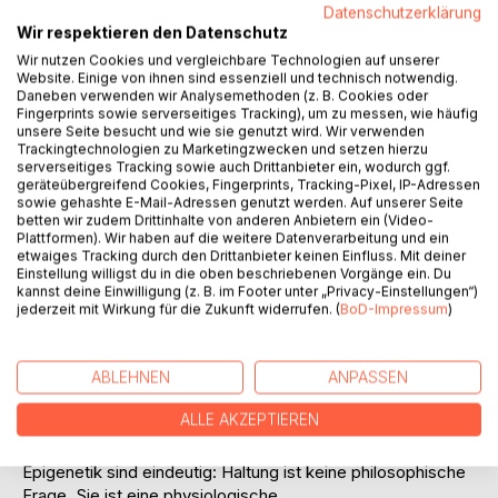
Datenschutzerklärung
Wir respektieren den Datenschutz
Wir nutzen Cookies und vergleichbare Technologien auf unserer
Website. Einige von ihnen sind essenziell und technisch notwendig.
Daneben verwenden wir Analysemethoden (z. B. Cookies oder
Fingerprints sowie serverseitiges Tracking), um zu messen, wie häufig
BESCHREIBUNG
unsere Seite besucht und wie sie genutzt wird. Wir verwenden
Trackingtechnologien zu Marketingzwecken und setzen hierzu
serverseitiges Tracking sowie auch Drittanbieter ein, wodurch ggf.
geräteübergreifend Cookies, Fingerprints, Tracking-Pixel, IP-Adressen
Erfolg darf leicht sein. Das ist kein Wunschdenken. Das ist
sowie gehashte E-Mail-Adressen genutzt werden. Auf unserer Seite
Neurobiologie.
betten wir zudem Drittinhalte von anderen Anbietern ein (Video-
Plattformen). Wir haben auf die weitere Datenverarbeitung und ein
etwaiges Tracking durch den Drittanbieter keinen Einfluss. Mit deiner
Was wir wirklich glauben, formt unser Gehirn. Wer innerlich
Einstellung willigst du in die oben beschriebenen Vorgänge ein. Du
überzeugt ist, dass Erfolg Erschöpfung kostet, wird immer
kannst deine Einwilligung (z. B. im Footer unter „Privacy-Einstellungen“)
mehr Erschöpfung produzieren. Wer sich erlaubt, anders zu
jederzeit mit Wirkung für die Zukunft widerrufen. (
BoD-Impressum
)
denken, öffnet sich für andere Wege.
Hartmut Rosa zeigt, wohin gesellschaftliche
ABLEHNEN
ANPASSEN
Beschleunigung führt. Joachim Bauer belegt, welche
ALLE AKZEPTIEREN
Spuren dauerhafter Druck im menschlichen Körper
hinterlässt. Erkenntnisse aus Neurowissenschaft und
Epigenetik sind eindeutig: Haltung ist keine philosophische
Frage. Sie ist eine physiologische.