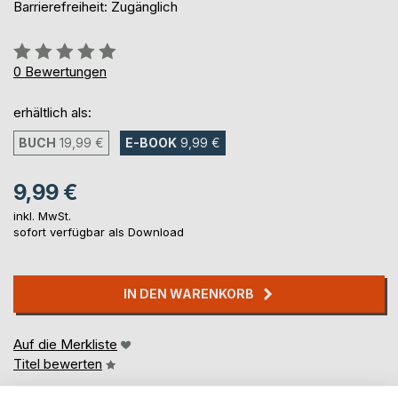
Barrierefreiheit: Zugänglich
Bewertung::
0%
0
Bewertungen
erhältlich als:
BUCH
19,99 €
E-BOOK
9,99 €
9,99 €
inkl. MwSt.
sofort verfügbar als Download
IN DEN WARENKORB
Auf die Merkliste
Titel bewerten