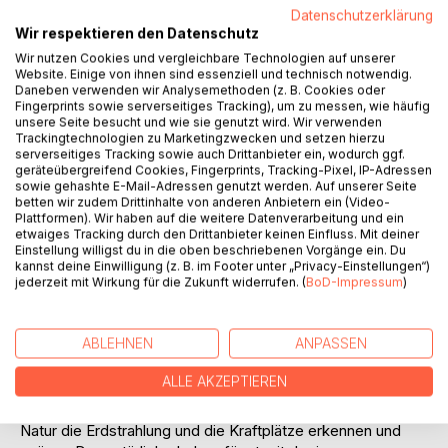
Datenschutzerklärung
Wir respektieren den Datenschutz
Wir nutzen Cookies und vergleichbare Technologien auf unserer
Website. Einige von ihnen sind essenziell und technisch notwendig.
Daneben verwenden wir Analysemethoden (z. B. Cookies oder
Fingerprints sowie serverseitiges Tracking), um zu messen, wie häufig
BESCHREIBUNG
unsere Seite besucht und wie sie genutzt wird. Wir verwenden
Trackingtechnologien zu Marketingzwecken und setzen hierzu
serverseitiges Tracking sowie auch Drittanbieter ein, wodurch ggf.
geräteübergreifend Cookies, Fingerprints, Tracking-Pixel, IP-Adressen
Dieses Buch wird sicherlich Ihr Leben verändern. Sie
sowie gehashte E-Mail-Adressen genutzt werden. Auf unserer Seite
werden viele krankmachende Strahlungen und belastete
betten wir zudem Drittinhalte von anderen Anbietern ein (Video-
Plattformen). Wir haben auf die weitere Datenverarbeitung und ein
Aufenthaltsplätze rechtzeitig erkennen. Ihren Wunsch nach
etwaiges Tracking durch den Drittanbieter keinen Einfluss. Mit deiner
einem guten strahlungsfreien Schlafplatz werden Sie im
Einstellung willigst du in die oben beschriebenen Vorgänge ein. Du
Unterbewusstsein spüren. Sie sollen gesund und
kannst deine Einwilligung (z. B. im Footer unter „Privacy-Einstellungen“)
überglücklich ohne Belastung leben. Als praktizierender
jederzeit mit Wirkung für die Zukunft widerrufen. (
BoD-Impressum
)
Autor dieses Buches für Erdstrahlen, Wasseradern und
Elektrosmog will ich Sie zu einem unbelasteten gesunden
ABLEHNEN
ANPASSEN
Leben möglichst ohne negative Strahlungen hinführen. In
diesem Buch führe ich Sie zu Ihrem Schlafplatz, Ihrer
ALLE AKZEPTIEREN
Wohnung, Ihren vielen belastenden Hausratgegenständen
und auch zurück in die Natur. Sie werden bereits in der
Natur die Erdstrahlung und die Kraftplätze erkennen und