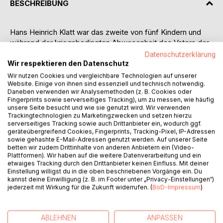
BESCHREIBUNG
Hans Heinrich Klatt war das zweite von fünf Kindern und
während der kriegsbedingten Abwesenheit des Vaters der
älteste Mann im Haus. Schon sehr früh brachte er seine
Datenschutzerklärung
Gedanken in Gedichtform zu Papier. Viel beschäftigt er sich
Wir respektieren den Datenschutz
mit der Natur, oft mit Gott, dem Tod und reflektiert immer
Wir nutzen Cookies und vergleichbare Technologien auf unserer
stärker politische Ereignisse aber auch ganz alltägliche
Website. Einige von ihnen sind essenziell und technisch notwendig.
Daneben verwenden wir Analysemethoden (z. B. Cookies oder
Ereignisse „...Mutter mich hungert so sehr...“ (1945). Ein
Fingerprints sowie serverseitiges Tracking), um zu messen, wie häufig
recht typisches Gedicht "Erde will ich wieder werden" gab
unsere Seite besucht und wie sie genutzt wird. Wir verwenden
der Auswahl Ihren Namen.
Trackingtechnologien zu Marketingzwecken und setzen hierzu
serverseitiges Tracking sowie auch Drittanbieter ein, wodurch ggf.
Anfang der siebziger Jahre leitete er den Poetenklub im
geräteübergreifend Cookies, Fingerprints, Tracking-Pixel, IP-Adressen
Haus der Jungen Talente in Berlin. Folgerichtig
sowie gehashte E-Mail-Adressen genutzt werden. Auf unserer Seite
beschäftigen sich auch einige Gedichte mit der damaligen
betten wir zudem Drittinhalte von anderen Anbietern ein (Video-
Plattformen). Wir haben auf die weitere Datenverarbeitung und ein
Lyrik (z.B. „Was soll das ? oder Der Rote Schwan“, 1981).
etwaiges Tracking durch den Drittanbieter keinen Einfluss. Mit deiner
Immer stärker rückten politische Themen in den
Einstellung willigst du in die oben beschriebenen Vorgänge ein. Du
Mittelpunkt. Er sprach diese jedoch selten direkt aus,
kannst deine Einwilligung (z. B. im Footer unter „Privacy-Einstellungen“)
jederzeit mit Wirkung für die Zukunft widerrufen. (
BoD-Impressum
)
sondern erfand die Figur Felix Trottel. In den Felix Trottel-
Gedichten sprach er alle möglichen Themen an, so in
„Stalinist und Nazi“: „...Hitler war nur der Arsch Stalins.“
ABLEHNEN
ANPASSEN
oder regte sich in „Beeren“ über verfaulte Erdbeeren auf.