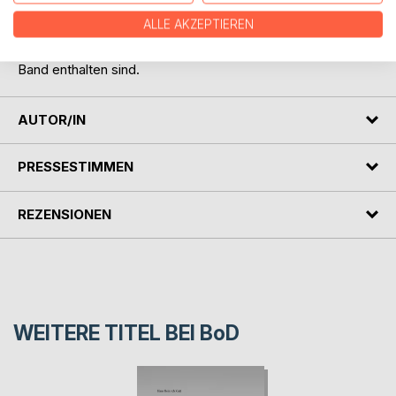
Meist spricht er in diesen Gedichten selbst als Felix Trottel.
ALLE AKZEPTIEREN
Weiterhin schrieb Hans Heinrich Klatt viele seine Gedichte
in plattdeutscher Mundart, von denen einige in diesem
Band enthalten sind.
AUTOR/IN
PRESSESTIMMEN
REZENSIONEN
WEITERE TITEL BEI
BoD