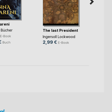
areni
The last President
Der l
e Bücher
Bannb
E-Book
Ingersoll Lockwood
Greg W
€
2,99 €
Buch
E-Book
14,9