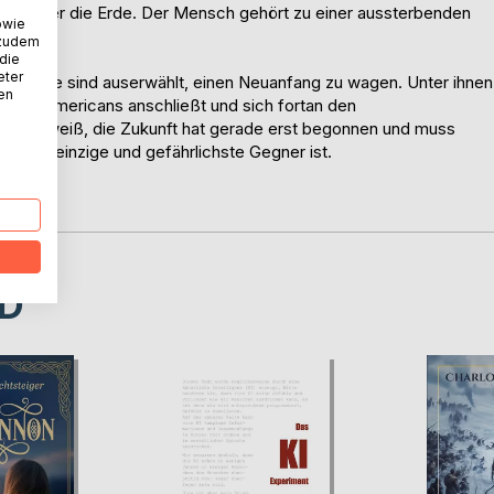
hen über die Erde. Der Mensch gehört zu einer aussterbenden
owie
 zudem
 die
eter
astrophe sind auserwählt, einen Neuanfang zu wagen. Unter ihnen
nen
Native Americans anschließt und sich fortan den
lt. Sie weiß, die Zukunft hat gerade erst begonnen und muss
cht der einzige und gefährlichste Gegner ist.
Reihe.
D