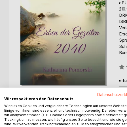
eP
210
DRM
ISB
Ver
Ers
Spr
Sch
Barr
Bew
0%
erhä
Datenschutzerk
Wir respektieren den Datenschutz
Wir nutzen Cookies und vergleichbare Technologien auf unserer Website
Einige von ihnen sind essenziell und technisch notwendig. Daneben ver
BESCHREIBUNG
AUTOR/IN
PRESSES
wir Analysemethoden (z. B. Cookies oder Fingerprints sowie serverseitig
Tracking), um zu messen, wie häufig unsere Seite besucht und wie sie ge
wird. Wir verwenden Trackingtechnologien zu Marketingzwecken und se