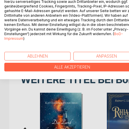
hierzu serverseitiges Tracking sowie auch Drittanbieter ein, wodurch ggf.
Das Jahr 2040: Der Mond und die Gezeiten herrsc
geräteübergreifend Cookies, Fingerprints, Tracking-Pixel, IP-Adressen s
Spezies.
gehashte E-Mail-Adressen genutzt werden. Auf unserer Seite betten wir
Drittinhalte von anderen Anbietern ein (Video-Plattformen). Wir haben auf
weitere Datenverarbeitung und ein etwaiges Tracking durch den Drittanbi
Die letzten Überlebenden einer verheerenden Kat
keinen Einfluss. Mit deiner Einstellung willigst du in die oben beschriebe
ist auch die junge Tamaya, die sich einer Gruppe 
Vorgänge ein. Du kannst deine Einwilligung (z. B. im Footer unter „Privacy-
Herausforderungen eines völlig neuen Lebens stel
Einstellungen“) jederzeit mit Wirkung für die Zukunft widerrufen. (
BoD-
Impressum
)
feststellen, dass die wilde und unberührte Natur ni
"2040" ist der Auftakt zur "Erben der Gezeiten" - 
ABLEHNEN
ANPASSEN
ALLE AKZEPTIEREN
WEITERE TITEL BEI
Bo