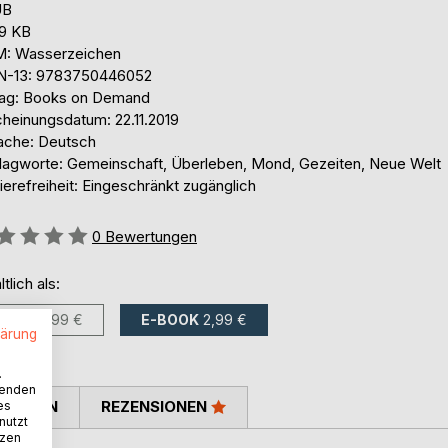
UB
,9 KB
: Wasserzeichen
N-13: 9783750446052
lag: Books on Demand
cheinungsdatum: 22.11.2019
ache: Deutsch
lagworte: Gemeinschaft, Überleben, Mond, Gezeiten, Neue Welt
ierefreiheit: Eingeschränkt zugänglich
ertung::
0
Bewertungen
ltlich als:
BUCH
5,99 €
E-BOOK
2,99 €
lärung
.
wenden
TIMMEN
REZENSIONEN
es
nutzt
tzen