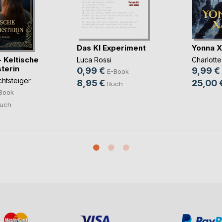
Das KI Experiment
Yonna X
 Keltische
Luca Rossi
Charlott
terin
0,99 €
9,99 €
E-Book
chtsteiger
8,95 €
25,00 
Buch
Book
uch