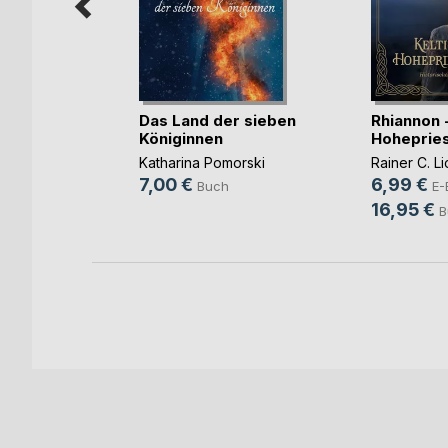
Das Land der sieben
Rhiannon -
d
Königinnen
Hohepries
ra
Katharina Pomorski
Rainer C. Li
ok
7,00 €
6,99 €
Buch
E-
h
16,95 €
B