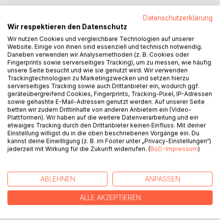
BESCHREIBUNG
Datenschutzerklärung
Wir respektieren den Datenschutz
Diese hermetische Autobiografie handelt von magischer
Wir nutzen Cookies und vergleichbare Technologien auf unserer
Website. Einige von ihnen sind essenziell und technisch notwendig.
Tötung, von unmenschlichen Gnostikern, die Aufträge ihrer
Daneben verwenden wir Analysemethoden (z. B. Cookies oder
irdischen Gottheit erfüllen; es werden unglaubliche
Fingerprints sowie serverseitiges Tracking), um zu messen, wie häufig
Geschichten über Evokationen, von Kämpfen der Frater
unsere Seite besucht und wie sie genutzt wird. Wir verwenden
Trackingtechnologien zu Marketingzwecken und setzen hierzu
untereinander erzählt, es wird von okkulten Attentaten und
serverseitiges Tracking sowie auch Drittanbieter ein, wodurch ggf.
Angriffen sowie von unbekannten Gegenmaßen und
geräteübergreifend Cookies, Fingerprints, Tracking-Pixel, IP-Adressen
Methoden der magischen Verteidigung mittels der Runen
sowie gehashte E-Mail-Adressen genutzt werden. Auf unserer Seite
betten wir zudem Drittinhalte von anderen Anbietern ein (Video-
berichtet. Auch von sexualmagischen Riten, von
Plattformen). Wir haben auf die weitere Datenverarbeitung und ein
verkörperten Dämonen, von dunklen und hellen Schamanen
etwaiges Tracking durch den Drittanbieter keinen Einfluss. Mit deiner
und unheimlichen Schwarzhutzauberern, von
Einstellung willigst du in die oben beschriebenen Vorgänge ein. Du
wunderschönen Tempeln der Freimaurer, von inkarnierten
kannst deine Einwilligung (z. B. im Footer unter „Privacy-Einstellungen“)
jederzeit mit Wirkung für die Zukunft widerrufen. (
BoD-Impressum
)
Nekromanten und Schwarzmagiern wird berichtet - kurz
von einer fantastischen Welt der Magie und der Mystik. -
Dies alles steht in Verbindung mit zwei Schülern des
ABLEHNEN
ANPASSEN
Meister Arion, welche das alles gesehen bzw. erlebt haben.
ALLE AKZEPTIEREN
AUTOR/IN