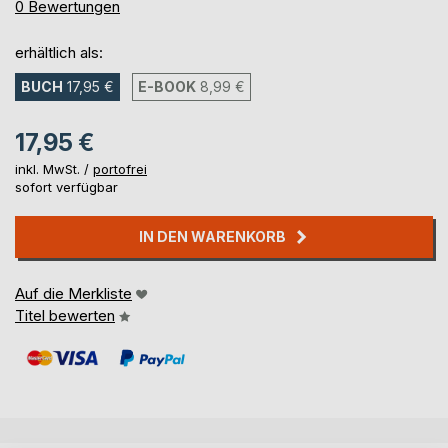
0%
0
Bewertungen
erhältlich als:
BUCH
17,95 €
E-BOOK
8,99 €
17,95 €
inkl. MwSt. /
portofrei
sofort verfügbar
IN DEN WARENKORB
Auf die Merkliste
Titel bewerten