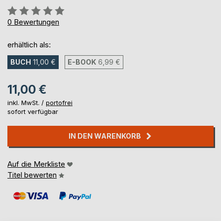
Bewertung::
0%
0
Bewertungen
erhältlich als:
BUCH
11,00 €
E-BOOK
6,99 €
11,00 €
inkl. MwSt. /
portofrei
sofort verfügbar
IN DEN WARENKORB
Auf die Merkliste
Titel bewerten