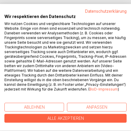
Datenschutzerklärung
Wir respektieren den Datenschutz
BESCHREIBUNG
Wir nutzen Cookies und vergleichbare Technologien auf unserer
Website. Einige von ihnen sind essenziell und technisch notwendig.
Daneben verwenden wir Analysemethoden (z. B. Cookies oder
Der Autor Ignatius Reichenbach schreibt das Theaterstück
Fingerprints sowie serverseitiges Tracking), um zu messen, wie häufig
seines Lebens. Doch noch während er MORD OHNE SINN
unsere Seite besucht und wie sie genutzt wird. Wir verwenden
schreibt, geschehen seltsame Dinge. Immer mehr
Trackingtechnologien zu Marketingzwecken und setzen hierzu
serverseitiges Tracking sowie auch Drittanbieter ein, wodurch ggf.
verschwimmen für ihn Fiktion und Realität. Reichenbach
geräteübergreifend Cookies, Fingerprints, Tracking-Pixel, IP-Adressen
sieht nur noch einen Ausweg: Er nimmt sich das Leben.
sowie gehashte E-Mail-Adressen genutzt werden. Auf unserer Seite
60 Jahre später soll MORD OHNE SINN in einem kleinen
betten wir zudem Drittinhalte von anderen Anbietern ein (Video-
Plattformen). Wir haben auf die weitere Datenverarbeitung und ein
Theater aufgeführt werden. Aber dann geschieht ein
etwaiges Tracking durch den Drittanbieter keinen Einfluss. Mit deiner
grausamer Mord. Der Verdacht fällt sofort auf das
Einstellung willigst du in die oben beschriebenen Vorgänge ein. Du
Ensemble des Theaters. Der Regisseur Hillenberger setzt
kannst deine Einwilligung (z. B. im Footer unter „Privacy-Einstellungen“)
alles daran, das Stück trotz des tragischen Vorfalls auf die
jederzeit mit Wirkung für die Zukunft widerrufen. (
BoD-Impressum
)
Bühne zu bringen. Doch die Hürden für die Aufführung
nehmen zu und damit Hillenbergers Verzweiflung. Liegt gar
ABLEHNEN
ANPASSEN
ein Fluch auf dem Stück?
ALLE AKZEPTIEREN
AUTOR/IN