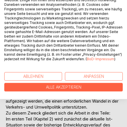
Daneben verwenden wir Analysemethoden (z. B. Cookies oder
des Personen- und Güterverkehrs mehr denn je zu
Fingerprints sowie serverseitiges Tracking), um zu messen, wie häufig
hinterfragen.
unsere Seite besucht und wie sie genutzt wird. Wir verwenden
Dabei stellt sich auf der einen Seite der Personenverkehr
Trackingtechnologien zu Marketingzwecken und setzen hierzu
serverseitiges Tracking sowie auch Drittanbieter ein, wodurch ggf.
als weitaus umfangreicher und damit effektvoller auf die
geräteübergreifend Cookies, Fingerprints, Tracking-Pixel, IP-Adressen
Umweltwirkungen dar. Auf der anderen Seite ist dem
sowie gehashte E-Mail-Adressen genutzt werden. Auf unserer Seite
Güterverkehr eine wesentlich höhere Intensität der
betten wir zudem Drittinhalte von anderen Anbietern ein (Video-
Plattformen). Wir haben auf die weitere Datenverarbeitung und ein
Verkehrs- und Umweltfolgen anzulasten. Da der
etwaiges Tracking durch den Drittanbieter keinen Einfluss. Mit deiner
Güterverkehr überproportional gegenüber dem
Einstellung willigst du in die oben beschriebenen Vorgänge ein. Du
Personenverkehr anwächst, steht gerade er im Fokus der
kannst deine Einwilligung (z. B. im Footer unter „Privacy-Einstellungen“)
jederzeit mit Wirkung für die Zukunft widerrufen. (
BoD-Impressum
)
nachhaltigen Verkehrs- und Umweltpolitik.
Gang der Untersuchung:
Gemäß den ökologischen Problemen soll es Ziel dieser
ABLEHNEN
ANPASSEN
Arbeit sein, die Entwicklung des Güterverkehrs in
Deutschland anhand seinen ökologischen Auswirkungen zu
ALLE AKZEPTIEREN
untersuchen. Durch eine Analyse der Ursachen und
Umweltfolgen können abschließend Handlungsalternativen
aufgezeigt werden, die einen erforderlichen Wandel in der
Verkehrs- und Umweltpolitik unterstützen.
Zu diesem Zweck gliedert sich die Arbeit in drei Teile:
Im ersten Teil (Kapitel 2) wird zunächst die aktuelle Ist-
Situation sowie der bisherige Entwicklungsverlauf des