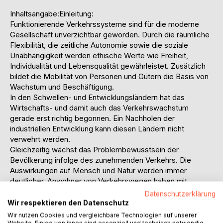
Inhaltsangabe:Einleitung:
Funktionierende Verkehrssysteme sind für die moderne
Gesellschaft unverzichtbar geworden. Durch die räumliche
Flexibilität, die zeitliche Autonomie sowie die soziale
Unabhängigkeit werden ethische Werte wie Freiheit,
Individualität und Lebensqualität gewährleistet. Zusätzlich
bildet die Mobilität von Personen und Gütern die Basis von
Wachstum und Beschäftigung.
In den Schwellen- und Entwicklungsländern hat das
Wirtschafts- und damit auch das Verkehrswachstum
gerade erst richtig begonnen. Ein Nachholen der
industriellen Entwicklung kann diesen Ländern nicht
verwehrt werden.
Gleichzeitig wächst das Problembewusstsein der
Bevölkerung infolge des zunehmenden Verkehrs. Die
Auswirkungen auf Mensch und Natur werden immer
deutlicher. Anwohner von Verkehrswegen haben mit
Gesundheitsproblemen zu kämpfen und die
Datenschutzerklärung
Klimareaktionen bestimmen die Nachrichten. Lange Zeit
Wir respektieren den Datenschutz
wurde eine gedankenlose Verkehrsnutzung zum eigenen
Wir nutzen Cookies und vergleichbare Technologien auf unserer
Wohle toleriert. Als Konsequenz ist die heutige Organisation
Website. Einige von ihnen sind essenziell und technisch notwendig.