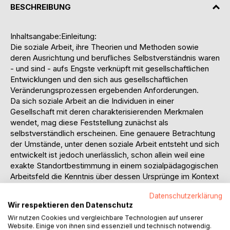
BESCHREIBUNG
Inhaltsangabe:Einleitung:
Die soziale Arbeit, ihre Theorien und Methoden sowie
deren Ausrichtung und berufliches Selbstverständnis waren
- und sind - aufs Engste verknüpft mit gesellschaftlichen
Entwicklungen und den sich aus gesellschaftlichen
Veränderungsprozessen ergebenden Anforderungen.
Da sich soziale Arbeit an die Individuen in einer
Gesellschaft mit deren charakterisierenden Merkmalen
wendet, mag diese Feststellung zunächst als
selbstverständlich erscheinen. Eine genauere Betrachtung
der Umstände, unter denen soziale Arbeit entsteht und sich
entwickelt ist jedoch unerlässlich, schon allein weil eine
exakte Standortbestimmung in einem sozialpädagogischen
Arbeitsfeld die Kenntnis über dessen Ursprünge im Kontext
der jeweiligen gesellschaftlichen Gegebenheiten
Datenschutzerklärung
voraussetzt.
Wir respektieren den Datenschutz
Wesentlich für die Theorie und Praxis in einem
Wir nutzen Cookies und vergleichbare Technologien auf unserer
sozialpädagogischen Arbeitsfeld sind diese Umstände
Website. Einige von ihnen sind essenziell und technisch notwendig.