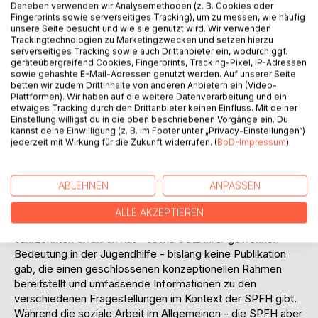
aber v.a. auch deshalb, weil die Analyse der historischen
Daneben verwenden wir Analysemethoden (z. B. Cookies oder
und gesellschaftlichen Hintergründe wichtige Erkenntnisse
Fingerprints sowie serverseitiges Tracking), um zu messen, wie häufig
unsere Seite besucht und wie sie genutzt wird. Wir verwenden
über die vergangenen, gegenwärtigen und zukünftigen
Trackingtechnologien zu Marketingzwecken und setzen hierzu
Fragestellungen der sozialen Arbeit vermitteln - und so
serverseitiges Tracking sowie auch Drittanbieter ein, wodurch ggf.
einen wichtigen Beitrag zur Entwicklung von Perspektiven
geräteübergreifend Cookies, Fingerprints, Tracking-Pixel, IP-Adressen
sowie gehashte E-Mail-Adressen genutzt werden. Auf unserer Seite
für diese ermöglichen können.
betten wir zudem Drittinhalte von anderen Anbietern ein (Video-
Wenngleich zunächst allgemein definierend festgestellt
Plattformen). Wir haben auf die weitere Datenverarbeitung und ein
werden kann, dass es sich bei der SPFH um eine an
etwaiges Tracking durch den Drittanbieter keinen Einfluss. Mit deiner
Familien gerichtete, ambulante Maßnahme der Hilfen zur
Einstellung willigst du in die oben beschriebenen Vorgänge ein. Du
kannst deine Einwilligung (z. B. im Footer unter „Privacy-Einstellungen“)
Erziehung handelt, kann sich eine annähernd umfassende
jederzeit mit Wirkung für die Zukunft widerrufen. (
BoD-Impressum
)
Beschreibung insbesondere im Fall der SPFH nur aus der
genauen Betrachtung ihrer Entstehung und Entwicklung
sowie den dabei bedeutsamen gesellschaftlichen
ABLEHNEN
ANPASSEN
Veränderungsprozessen ergeben. Hierbei ist zu bedenken,
dass es trotz der fachlichen und wissenschaftlichen
ALLE AKZEPTIEREN
Aufmerksamkeit, die die SPFH im Laufe von mehr als drei
Jahrzehnten erfahren hat - sowie trotz ihrer gewonnen
Bedeutung in der Jugendhilfe - bislang keine Publikation
gab, die einen geschlossenen konzeptionellen Rahmen
bereitstellt und umfassende Informationen zu den
verschiedenen Fragestellungen im Kontext der SPFH gibt.
Während die soziale Arbeit im Allgemeinen - die SPFH aber