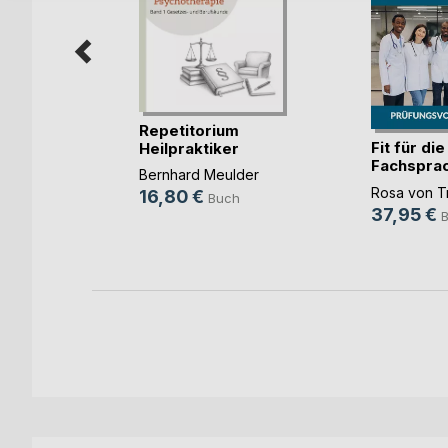
 Zeit
(...)
e
h
Repetitorium
Fit für die
Heilpraktiker
Fachspra
Psychot(...)
Bernhard Meulder
Me(...)
Rosa von T
16,80 €
Buch
37,95 €