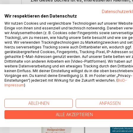
Meditation und Hypnose als Methoden in Counseli
Datenschutzerk
Inhalte:
Wir respektieren den Datenschutz
Entspannung
Wir nutzen Cookies und vergleichbare Technologien auf unserer Website
Die körperlichen und seelischen Aspekte von Ent
Einige von ihnen sind essenziell und technisch notwendig. Daneben ver
Meditation
wir Analysemethoden (z. B. Cookies oder Fingerprints sowie serverseitig
Achtsamkeit
Tracking), um zu messen, wie häufig unsere Seite besucht und wie sie ge
wird. Wir verwenden Trackingtechnologien zu Marketingzwecken und se
Hypnose / Hypnotherapie
hierzu serverseitiges Tracking sowie auch Drittanbieter ein, wodurch ggf.
Unterbewusstsein / Unbewusstes
geräteübergreifend Cookies, Fingerprints, Tracking-Pixel, IP-Adressen s
Der Kritische Teil des Menschen
gehashte E-Mail-Adressen genutzt werden. Auf unserer Seite betten wir
Drittinhalte von anderen Anbietern ein (Video-Plattformen). Wir haben auf
weitere Datenverarbeitung und ein etwaiges Tracking durch den Drittanbi
Bonus: "Spiritualität und Psychotherapie"
keinen Einfluss. Mit deiner Einstellung willigst du in die oben beschriebe
Vorgänge ein. Du kannst deine Einwilligung (z. B. im Footer unter „Privacy-
Einstellungen“) jederzeit mit Wirkung für die Zukunft widerrufen. (
BoD-
Impressum
)
WEITERE TITEL BEI
Bo
ABLEHNEN
ANPASSEN
ALLE AKZEPTIEREN