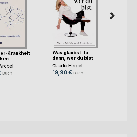
Lehr-
Übung
Was glaubst du
er-Krankheit
MTR Io
denn, wer du bist
nken
Axel 
59,8
Claudia Herget
Wrobel
19,90 €
€
Buch
Buch