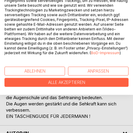
Fingerprints sowie serverseitiges Tracking), um zu messen, wie häufig
unsere Seite besucht und wie sie genutzt wird. Wir verwenden
Trackingtechnologien zu Marketingzwecken und setzen hierzu
serverseitiges Tracking sowie auch Drittanbieter ein, wodurch ggf.
geräteübergreifend Cookies, Fingerprints, Tracking-Pixel, IP-Adressen
sowie gehashte E-Mail-Adressen genutzt werden. Auf unserer Seite
betten wir zudem Drittinhalte von anderen Anbietern ein (Video-
Plattformen). Wir haben auf die weitere Datenverarbeitung und ein
BESCHREIBUNG
etwaiges Tracking durch den Drittanbieter keinen Einfluss. Mit deiner
Einstellung willigst du in die oben beschriebenen Vorgänge ein. Du
kannst deine Einwilligung (z. B. im Footer unter „Privacy-Einstellungen“)
jederzeit mit Wirkung für die Zukunft widerrufen. (
BoD-Impressum
)
Müde, trockene, brennende und juckende Augen kennt
fast jeder Mensch. Auch eine eingeschränkte Sehkraft
oder diverse andere Augenprobleme treten häufig auf.
ABLEHNEN
ANPASSEN
Linderung im Rahmen von Prävention ist jederzeit möglich!
ALLE AKZEPTIEREN
Hierzu bedarf es nur wenig Zeit!
Dieses kleine Büchlein erklärt leicht und verständlich, was
die Augenschule und das Sehtraining bedeuten.
Die Augen werden gestärkt und die Sehkraft kann sich
verbessern.
EIN TASCHENGUIDE FÜR JEDERMANN !