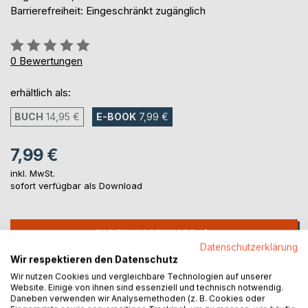
Barrierefreiheit: Eingeschränkt zugänglich
Bewertung::
0%
0
Bewertungen
erhältlich als:
BUCH
14,95 €
E-BOOK
7,99 €
7,99 €
inkl. MwSt.
sofort verfügbar als Download
IN DEN WARENKORB
Datenschutzerklärung
Wir respektieren den Datenschutz
Auf die Merkliste
Wir nutzen Cookies und vergleichbare Technologien auf unserer
Titel bewerten
Website. Einige von ihnen sind essenziell und technisch notwendig.
Daneben verwenden wir Analysemethoden (z. B. Cookies oder