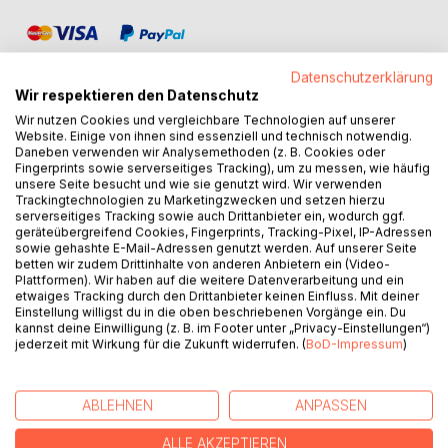
Datenschutzerklärung
Wir respektieren den Datenschutz
Wir nutzen Cookies und vergleichbare Technologien auf unserer
Website. Einige von ihnen sind essenziell und technisch notwendig.
BESCHREIBUNG
Daneben verwenden wir Analysemethoden (z. B. Cookies oder
Fingerprints sowie serverseitiges Tracking), um zu messen, wie häufig
unsere Seite besucht und wie sie genutzt wird. Wir verwenden
In unserem hektischen Alltag bleibt oft nur wenig Zeit für
Trackingtechnologien zu Marketingzwecken und setzen hierzu
serverseitiges Tracking sowie auch Drittanbieter ein, wodurch ggf.
uns selbst. Dieses Buch lädt Sie dazu ein, einen Moment
geräteübergreifend Cookies, Fingerprints, Tracking-Pixel, IP-Adressen
innezuhalten. Mit Hilfe unserer fünf Sinne, kleinen
sowie gehashte E-Mail-Adressen genutzt werden. Auf unserer Seite
wohltuenden Ritualen und der Energie von Klangschalen
betten wir zudem Drittinhalte von anderen Anbietern ein (Video-
Plattformen). Wir haben auf die weitere Datenverarbeitung und ein
können Sie neue Kraft schöpfen und zur Ruhe kommen.
etwaiges Tracking durch den Drittanbieter keinen Einfluss. Mit deiner
Die sanften Klänge begleiten Sie dabei auf dem Weg zu
Einstellung willigst du in die oben beschriebenen Vorgänge ein. Du
mehr Achtsamkeit und innerer Balance - allein oder
kannst deine Einwilligung (z. B. im Footer unter „Privacy-Einstellungen“)
jederzeit mit Wirkung für die Zukunft widerrufen. (
BoD-Impressum
)
gemeinsam mit anderen.
Dieses Buch richtet sich besonders an Menschen, die
ABLEHNEN
ANPASSEN
Entspannung nicht nur selbst erleben, sondern auch
weitergeben möchten. Die liebevoll gestalteten Texte und
ALLE AKZEPTIEREN