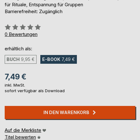
für Rituale, Entspannung für Gruppen
Barrierefreiheit: Zugänglich
Bewertung::
0%
0
Bewertungen
erhältlich als:
BUCH
9,95 €
E-BOOK
7,49 €
7,49 €
inkl. MwSt.
sofort verfügbar als Download
IN DEN WARENKORB
Auf die Merkliste
Titel bewerten