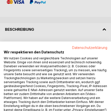
BESCHREIBUNG
Es handelt sich um einen Band mit zweiundzwanzig in sich
Datenschutzerklärung
abgeschlossenen Erzählungen unterschiedlicher Länge.
Wir respektieren den Datenschutz
Erzählt werden Geschichten aus der ostdeutschen Vor-
Wir nutzen Cookies und vergleichbare Technologien auf unserer
und Nachwendezeit von unspektulären Menschen in
Website. Einige von ihnen sind essenziell und technisch notwendig.
alltäglichen Situationen, die plötzlich außer Kontrolle
Daneben verwenden wir Analysemethoden (z. B. Cookies oder
geraten. So ist von einem Mann die Rede, der sich
Fingerprints sowie serverseitiges Tracking), um zu messen, wie häufig
unsere Seite besucht und wie sie genutzt wird. Wir verwenden
während des politischen Umbruchs seiner Ehefrau heillos
Trackingtechnologien zu Marketingzwecken und setzen hierzu
entfremdet und auf der Suche nach der verlorenen
serverseitiges Tracking sowie auch Drittanbieter ein, wodurch ggf.
Zuwendung glaubt, einem schweigsamen
geräteübergreifend Cookies, Fingerprints, Tracking-Pixel, IP-Adressen
sowie gehashte E-Mail-Adressen genutzt werden. Auf unserer Seite
Leidensgefährten wiederzubegegnen. Von einem jungen
betten wir zudem Drittinhalte von anderen Anbietern ein (Video-
Paar, das sich auf eine Bootsfahrt über die Havelseen
Plattformen). Wir haben auf die weitere Datenverarbeitung und ein
begibt und eine scheinbare Normalität in der Abnormität
etwaiges Tracking durch den Drittanbieter keinen Einfluss. Mit deiner
des geteilten Deutschlands lebt. Von einer jungen Lehrerin,
Einstellung willigst du in die oben beschriebenen Vorgänge ein. Du
kannst deine Einwilligung (z. B. im Footer unter „Privacy-Einstellungen“)