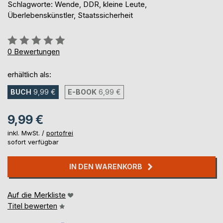
Schlagworte: Wende, DDR, kleine Leute,
Überlebenskünstler, Staatssicherheit
Bewertung::
0%
0
Bewertungen
erhältlich als:
BUCH
9,99 €
E-BOOK
6,99 €
9,99 €
inkl. MwSt. /
portofrei
sofort verfügbar
IN DEN WARENKORB
Auf die Merkliste
Titel bewerten