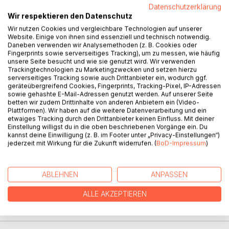
Datenschutzerklärung
Wir respektieren den Datenschutz
Wir nutzen Cookies und vergleichbare Technologien auf unserer
Website. Einige von ihnen sind essenziell und technisch notwendig.
Daneben verwenden wir Analysemethoden (z. B. Cookies oder
BESCHREIBUNG
Fingerprints sowie serverseitiges Tracking), um zu messen, wie häufig
unsere Seite besucht und wie sie genutzt wird. Wir verwenden
Trackingtechnologien zu Marketingzwecken und setzen hierzu
serverseitiges Tracking sowie auch Drittanbieter ein, wodurch ggf.
In dieser Arbeit wird die folgende These vertreten: Die
geräteübergreifend Cookies, Fingerprints, Tracking-Pixel, IP-Adressen
Digitalisierung kann als die zunehmende Verwendung von
sowie gehashte E-Mail-Adressen genutzt werden. Auf unserer Seite
Entscheidungsmaschinen verstanden werden. In der
betten wir zudem Drittinhalte von anderen Anbietern ein (Video-
Plattformen). Wir haben auf die weitere Datenverarbeitung und ein
Öffentlichkeit wird das Wort Digitalisierung häufig benutzt,
etwaiges Tracking durch den Drittanbieter keinen Einfluss. Mit deiner
die Frage nach dessen Bedeutung, nach dem Begriff
Einstellung willigst du in die oben beschriebenen Vorgänge ein. Du
dahinter, in der Regel nicht gestellt; sie wird als bekannt
kannst deine Einwilligung (z. B. im Footer unter „Privacy-Einstellungen“)
jederzeit mit Wirkung für die Zukunft widerrufen. (
BoD-Impressum
)
vorausgesetzt. Das Bekannte ist aber darum, so kann mit
Hegel formuliert werden, weil es bekannt ist, noch nicht
erkannt. Die Digitalisierung ist ein bekanntes, aber nicht ein
ABLEHNEN
ANPASSEN
erkanntes Phänomen.
ALLE AKZEPTIEREN
AUTOR/IN