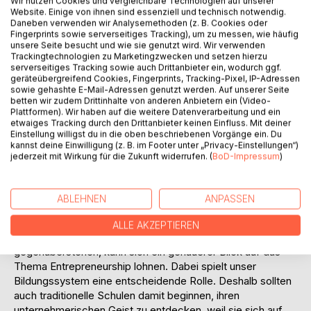
Wir nutzen Cookies und vergleichbare Technologien auf unserer
Website. Einige von ihnen sind essenziell und technisch notwendig.
BESCHREIBUNG
Daneben verwenden wir Analysemethoden (z. B. Cookies oder
Fingerprints sowie serverseitiges Tracking), um zu messen, wie häufig
unsere Seite besucht und wie sie genutzt wird. Wir verwenden
Trackingtechnologien zu Marketingzwecken und setzen hierzu
Der Begriff Entrepreneurship tauchte relativ spät in meinem
serverseitiges Tracking sowie auch Drittanbieter ein, wodurch ggf.
Leben auf - zu spät, wie ich rückblickend finde. Ich frage
geräteübergreifend Cookies, Fingerprints, Tracking-Pixel, IP-Adressen
sowie gehashte E-Mail-Adressen genutzt werden. Auf unserer Seite
mich daher, ob die Bedeutung von Entrepreneurial Thinking
betten wir zudem Drittinhalte von anderen Anbietern ein (Video-
jungen Menschen nicht schon früher über den Weg laufen
Plattformen). Wir haben auf die weitere Datenverarbeitung und ein
sollte. Warum? Es geht dabei nicht nur um klassisches
etwaiges Tracking durch den Drittanbieter keinen Einfluss. Mit deiner
Unternehmertum. Es geht um die Entwicklung der
Einstellung willigst du in die oben beschriebenen Vorgänge ein. Du
kannst deine Einwilligung (z. B. im Footer unter „Privacy-Einstellungen“)
Persönlichkeit, es geht um Neugier und Neuartigkeit und es
jederzeit mit Wirkung für die Zukunft widerrufen. (
BoD-Impressum
)
geht um ein fortschrittliches Denken und Wirken in allen
Bereichen unseres sozialen und wirtschaftlichen
Zusammenlebens. Auch, oder gerade, im Hinblick auf
ABLEHNEN
ANPASSEN
veränderte Rahmenbedingungen auf dem Arbeitsmarkt und
potenzielle Veränderungen der Gesellschafts- und
ALLE AKZEPTIEREN
Wirtschaftsordnung, denen jüngere Generationen
gegenüberstehen, kann sich ein genauerer Blick auf das
Thema Entrepreneurship lohnen. Dabei spielt unser
Bildungssystem eine entscheidende Rolle. Deshalb sollten
auch traditionelle Schulen damit beginnen, ihren
unternehmerischen Geist zu entdecken, weil sie sich auf