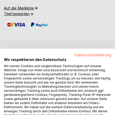
Auf die Merkliste
Titel bewerten
BESCHREIBUNG
Datenschutzerklärung
Wir respektieren den Datenschutz
Wir nutzen Cookies und vergleichbare Technologien auf unserer
"Entlastungswohlstand - Fortsetzbarkeit statt Wachstum"
Website. Einige von ihnen sind essenziell und technisch notwendig.
entwickelt eine neue Perspektive auf Wohlstand,
Daneben verwenden wir Analysemethoden (z. B. Cookies oder
Nachhaltigkeit und Währungsstabilität jenseits einer
Fingerprints sowie serverseitiges Tracking), um zu messen, wie häufig
unsere Seite besucht und wie sie genutzt wird. Wir verwenden
einseitigen Fixierung auf das Bruttoinlandsprodukt.
Trackingtechnologien zu Marketingzwecken und setzen hierzu
Ausgangspunkt ist die Frage, ob wirtschaftlicher Fortschritt
serverseitiges Tracking sowie auch Drittanbieter ein, wodurch ggf.
allein durch Wachstum, Exportüberschüsse, steigende
geräteübergreifend Cookies, Fingerprints, Tracking-Pixel, IP-Adressen
sowie gehashte E-Mail-Adressen genutzt werden. Auf unserer Seite
Geldumsätze und klassische Schuldenkennzahlen
betten wir zudem Drittinhalte von anderen Anbietern ein (Video-
angemessen beschrieben werden kann. Marko O. G.
Plattformen). Wir haben auf die weitere Datenverarbeitung und ein
Schaumburg zeigt, dass eine Volkswirtschaft auch dort
etwaiges Tracking durch den Drittanbieter keinen Einfluss. Mit deiner