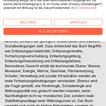
Einstellung willigst du in die oben beschriebenen Vorgänge ein. Du
wohlstandsfähiger werden kann, wo notwendige
kannst deine Einwilligung (z. B. im Footer unter „Privacy-Einstellungen“)
Belastungen sinken: durch geringeren Energieverbrauch,
jederzeit mit Wirkung für die Zukunft widerrufen. (
BoD-Impressum
)
weniger fossile Importabhängigkeit, stabilere kommunale
Infrastruktur, bessere Gesundheitsprävention, weniger
Flächenverzehr und geringere zukünftige
ABLEHNEN
ANPASSEN
Kompensationslasten. Der zentrale Begriff des Buches ist
der "Entlastungswohlstand". Er bezeichnet eine Form
ALLE AKZEPTIEREN
gesellschaftlicher Fortsetzbarkeit, die nicht primär auf mehr
Aktivität, sondern auf geringere Realschulden und stabilere
Grundbedingungen zielt. Dazu entwickelt das Buch Begriffe
wie Entlastungsproduktivität, Entlastungsrendite,
Fortsetzungsverschuldung, Entlastungsgeltung,
Entlastungsfinanzierung und Entlastungsleitzins.
Besonderes Gewicht erhält die kommunale Ebene: Wasser,
Abwasser, Energie, Wärme, Glasfaser, Flächennutzung,
Schulen, Verwaltung und soziale Infrastruktur werden als
reale Fortsetzungsbedingungen verstanden. Ebenso wird
die Frage gestellt, wie Förderlogik, Schuldenlogik und
Währungspolitik neu gedacht werden müssten, wenn
Nachhaltigkeit nicht nur moralisches Ziel, sondern reale
Stabilitätsgrundlage einer Währungszone ist. Das Buch
versteht sich nicht als fertige Reformlehre, sondern als