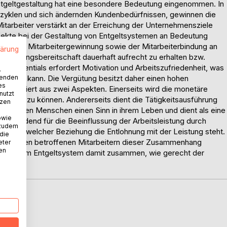
ntgeltgestaltung hat eine besondere Bedeutung eingenommen. In
nszyklen und sich ändernden Kundenbedürfnissen, gewinnen die
itarbeiter verstärkt an der Erreichung der Unternehmensziele
pekte bei der Gestaltung von Entgeltsystemen an Bedeutung
em der Mitarbeitergewinnung sowie der Mitarbeiterbindung an
lärung
 Leistungsbereitschaft dauerhaft aufrecht zu erhalten bzw.
anpotentials erfordert Motivation und Arbeitszufriedenheit, was
.
wenden
werden kann. Die Vergütung besitzt daher einen hohen
es
e resultiert aus zwei Aspekten. Einerseits wird die monetäre
nutzt
rstellen zu können. Andererseits dient die Tätigkeitsausführung
tzen
ibt sie den Menschen einen Sinn in ihrem Leben und dient als eine
owie
ntscheidend für die Beeinflussung der Arbeitsleistung durch
 zudem
d.h. in welcher Beziehung die Entlohnung mit der Leistung steht.
 die
, dass den betroffenen Mitarbeitern dieser Zusammenhang
eter
nen
heit mit dem Entgeltsystem damit zusammen, wie gerecht der
D