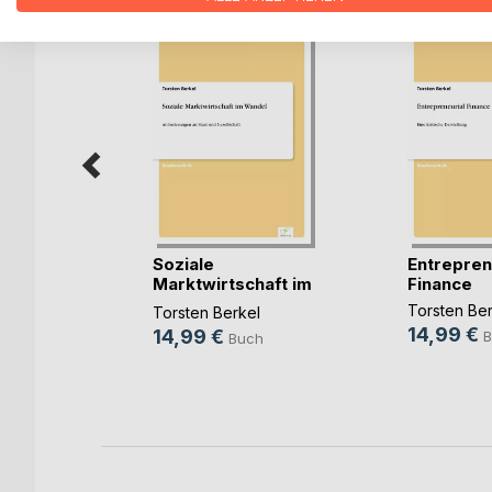
Soziale
Entrepren
Marktwirtschaft im
Finance
tung
Wandel
Torsten Ber
Torsten Berkel
14,99 €
14,99 €
ert
B
Buch
h
ok