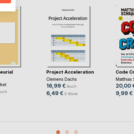
eurial
Project Acceleration
Code C
Clemens Dachs
Matthias
kel
16,99 €
20,00 
Buch
uch
6,49 €
9,99 €
E-Book