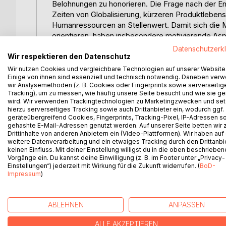
Belohnungen zu honorieren. Die Frage nach der E
Zeiten von Globalisierung, kürzeren Produktlebe
Humanressourcen an Stellenwert. Damit sich die M
orientieren, haben insbesondere motivierende As
zugenommen. Zum einen dient ein Vergütungssyst
Datenschutzerk
das Unternehmen. Zum anderen dient es dazu, ihre
Wir respektieren den Datenschutz
weiterzuentwickeln. Die optimale Nutzung des Hum
Wir nutzen Cookies und vergleichbare Technologien auf unserer Website
Einige von ihnen sind essenziell und technisch notwendig. Daneben ver
durch ein Entgelt- bzw. Anreizsystem geschaffen 
wir Analysemethoden (z. B. Cookies oder Fingerprints sowie serverseitig
Stellenwert für einen Arbeitnehmer. Diese Tatsach
Tracking), um zu messen, wie häufig unsere Seite besucht und wie sie ge
Entlohnung benötigt, um die eigene Existenz siche
wird. Wir verwenden Trackingtechnologien zu Marketingzwecken und se
der Erfüllung sozialer Bedürfnisse, denn oftmals g
hierzu serverseitiges Tracking sowie auch Drittanbieter ein, wodurch ggf.
geräteübergreifend Cookies, Fingerprints, Tracking-Pixel, IP-Adressen s
Art Belohnung der erbrachten Arbeitsleistungen. E
gehashte E-Mail-Adressen genutzt werden. Auf unserer Seite betten wir
Entgeltsysteme ist neben der Höhe auch die Form, 
Drittinhalte von anderen Anbietern ein (Video-Plattformen). Wir haben auf
Unter dem Motivationsaspekt gilt es zu beachten
weitere Datenverarbeitung und ein etwaiges Tracking durch den Drittanbi
keinen Einfluss. Mit deiner Einstellung willigst du in die oben beschriebe
deutlich ist. Darüber hinaus hängt die Zufrieden
Vorgänge ein. Du kannst deine Einwilligung (z. B. im Footer unter „Privacy-
Mitarbeiter dieses empfindet.
Einstellungen“) jederzeit mit Wirkung für die Zukunft widerrufen. (
BoD-
Impressum
)
ABLEHNEN
ANPASSEN
WEITERE TITEL BEI
Bo
ALLE AKZEPTIEREN