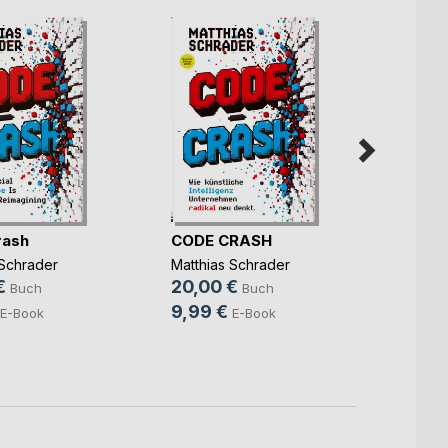
Koste
rash
CODE CRASH
Contro
 Schrader
Matthias Schrader
75,9
€
20,00 €
Buch
Buch
64,9
9,99 €
E-Book
E-Book