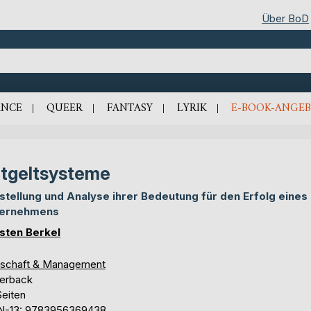
Über BoD
NCE
QUEER
FANTASY
LYRIK
E-BOOK-ANGEB
tgeltsysteme
stellung und Analyse ihrer Bedeutung für den Erfolg eines
ternehmens
sten Berkel
tschaft & Management
erback
Seiten
N-13: 9783956369438