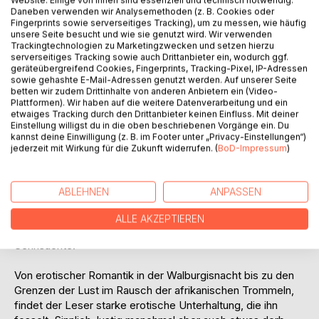
Daneben verwenden wir Analysemethoden (z. B. Cookies oder
Fingerprints sowie serverseitiges Tracking), um zu messen, wie häufig
unsere Seite besucht und wie sie genutzt wird. Wir verwenden
Trackingtechnologien zu Marketingzwecken und setzen hierzu
serverseitiges Tracking sowie auch Drittanbieter ein, wodurch ggf.
geräteübergreifend Cookies, Fingerprints, Tracking-Pixel, IP-Adressen
BESCHREIBUNG
sowie gehashte E-Mail-Adressen genutzt werden. Auf unserer Seite
betten wir zudem Drittinhalte von anderen Anbietern ein (Video-
Plattformen). Wir haben auf die weitere Datenverarbeitung und ein
Mit ihrem Buch Entfesselte Leidenschaften wagt sich die
etwaiges Tracking durch den Drittanbieter keinen Einfluss. Mit deiner
Autorin an ein heißes Thema: Sie nimmt in dreizehn
Einstellung willigst du in die oben beschriebenen Vorgänge ein. Du
kannst deine Einwilligung (z. B. im Footer unter „Privacy-Einstellungen“)
Kurzgeschichten die Leser mit in die Welt der Erotik und
jederzeit mit Wirkung für die Zukunft widerrufen. (
BoD-Impressum
)
der ausschweifenden, entfesselten Leidenschaften. Die
Themen führen Sie in die Fantasien von Zauber und Mystik.
Tauchen Sie ein in das Reich der Träume, der Liebe und
ABLEHNEN
ANPASSEN
lustvollen Begegnungen.
Entfesselte Leidenschaften, von devot bis dominant,
ALLE AKZEPTIEREN
aktivieren in diesem Buch das Kopfkino der versteckten
Sehnsüchte.
Von erotischer Romantik in der Walburgisnacht bis zu den
Grenzen der Lust im Rausch der afrikanischen Trommeln,
findet der Leser starke erotische Unterhaltung, die ihn