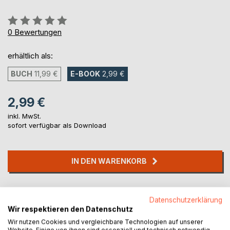
Bewertung::
0%
0
Bewertungen
erhältlich als:
BUCH
11,99 €
E-BOOK
2,99 €
2,99 €
inkl. MwSt.
sofort verfügbar als Download
IN DEN WARENKORB
Auf die Merkliste
Datenschutzerklärung
Titel bewerten
Wir respektieren den Datenschutz
Wir nutzen Cookies und vergleichbare Technologien auf unserer
Website. Einige von ihnen sind essenziell und technisch notwendig.