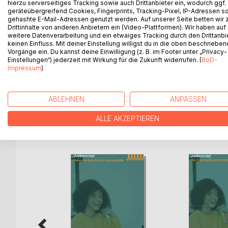
hierzu serverseitiges Tracking sowie auch Drittanbieter ein, wodurch ggf.
d'analyse de l'audio et de la vidéo, afin de mieux 
geräteübergreifend Cookies, Fingerprints, Tracking-Pixel, IP-Adressen s
Les principaux sujets seront planifier le projet, l
gehashte E-Mail-Adressen genutzt werden. Auf unserer Seite betten wir
transcription et analyse du contenu.
Drittinhalte von anderen Anbietern ein (Video-Plattformen). Wir haben auf
weitere Datenverarbeitung und ein etwaiges Tracking durch den Drittanbi
Transcrire une interview peut demander énorméme
keinen Einfluss. Mit deiner Einstellung willigst du in die oben beschriebe
rendre le processus plus rapide et efficace. Les m
Vorgänge ein. Du kannst deine Einwilligung (z. B. im Footer unter „Privacy-
reconnaissance vocale.
Einstellungen“) jederzeit mit Wirkung für die Zukunft widerrufen. (
BoD-
Impressum
)
Plus que la transcription d'entretiens et d'autres
des sujets tels que les sous-titres et les traductio
ABLEHNEN
ANPASSEN
ALLE AKZEPTIEREN
WEITERE TITEL BEI
Bo