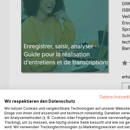
DRM
ISB
Ver
Ers
Spr
Schl
tec
Barr
Bew
0%
erhä
Datenschutzerk
Wir respektieren den Datenschutz
Wir nutzen Cookies und vergleichbare Technologien auf unserer Website
BESCHREIBUNG
AUTOR/IN
PRESSES
Einige von ihnen sind essenziell und technisch notwendig. Daneben ver
wir Analysemethoden (z. B. Cookies oder Fingerprints sowie serverseitig
Tracking), um zu messen, wie häufig unsere Seite besucht und wie sie ge
wird. Wir verwenden Trackingtechnologien zu Marketingzwecken und se
Dans ce guide, vous trouverez tout ce dont vous 