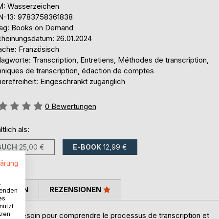
: Wasserzeichen
N-13: 9783758361838
lag: Books on Demand
cheinungsdatum: 26.01.2024
ache: Französisch
agworte: Transcription, Entretiens, Méthodes de transcription,
hniques de transcription, édaction de comptes
ierefreiheit: Eingeschränkt zugänglich
ertung::
0
Bewertungen
ltlich als:
BUCH
25,00 €
E-BOOK
12,99 €
lärung
.
TIMMEN
REZENSIONEN
wenden
es
nutzt
tzen
aurez besoin pour comprendre le processus de transcription et