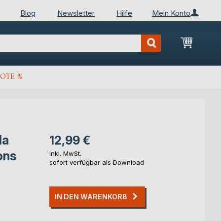
Blog
Newsletter
Hilfe
Mein Konto
Mein Wa
OTE %
la
12,99 €
ons
inkl. MwSt.
sofort verfügbar als Download
IN DEN WARENKORB