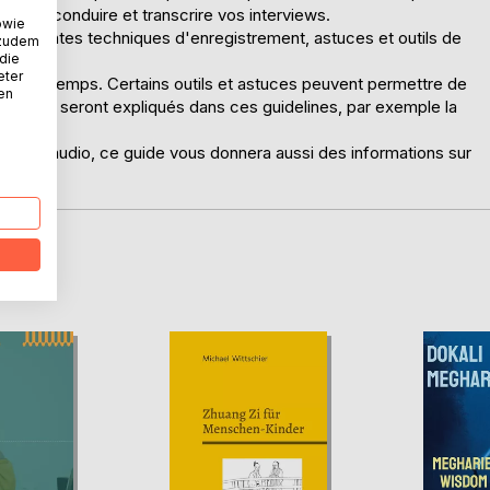
pouvoir conduire et transcrire vos interviews.
owie
es différentes techniques d'enregistrement, astuces et outils de
 zudem
 die
eter
nt de temps. Certains outils et astuces peuvent permettre de
nen
eilleurs seront expliqués dans ces guidelines, par exemple la
 formats audio, ce guide vous donnera aussi des informations sur
ns.
D