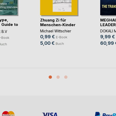
ype,
Zhuang Zi für
MEGHAR
 Guide to
Menschen-Kinder
LEADERSH
Michael Wittschier
DOKALI 
 B.V
0,99 €
9,99 €
E-Book
-Book
5,00 €
60,99 
Buch
Buch