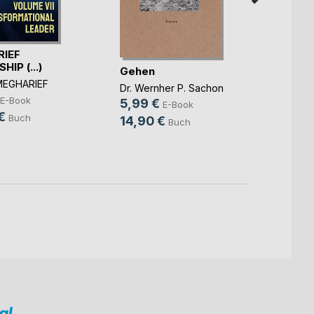
IEF
Die A
IP (...)
Gehen
Bernha
MEGHARIEF
45,9
Dr. Wernher P. Sachon
E-Book
5,99 €
69,9
E-Book
€
Buch
14,90 €
Buch