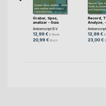
Grabar, tipos,
Record, T
analizar - Guia
Analyze, -
m und
par(...)
(...)
Amberscript B.V
Amberscript
12,99 €
12,99 €
infels
E-Book
E
20,99 €
23,00 €
ok
Buch