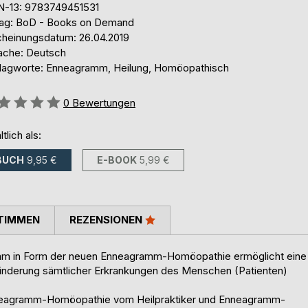
N-13: 9783749451531
lag: BoD - Books on Demand
cheinungsdatum: 26.04.2019
ache: Deutsch
lagworte: Enneagramm, Heilung, Homöopathisch
ertung::
0
Bewertungen
ltlich als:
BUCH
9,95 €
E-BOOK
5,99 €
TIMMEN
REZENSIONEN
mm in Form der neuen Enneagramm-Homöopathie ermöglicht eine
 Linderung sämtlicher Erkrankungen des Menschen (Patienten)
nneagramm-Homöopathie vom Heilpraktiker und Enneagramm-