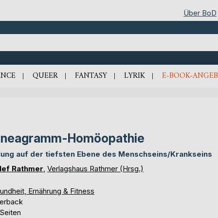
Über BoD
NCE
QUEER
FANTASY
LYRIK
E-BOOK-ANGEB
nneagramm-Homöopathie
lung auf der tiefsten Ebene des Menschseins/Krankseins
lef Rathmer
,
Verlagshaus Rathmer (Hrsg.)
undheit, Ernährung & Fitness
erback
 Seiten