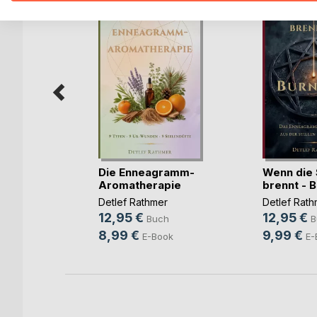
 der
Die Enneagramm-
Wenn die S
Aromatherapie
brennt - 
m
Detlef Rathmer
Detlef Rath
r
12,95 €
12,95 €
Buch
B
h
8,99 €
9,99 €
E-Book
E-
ook