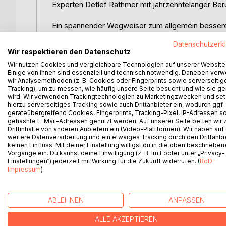
Experten Detlef Rathmer mit jahrzehntelanger Be
Ein spannender Wegweiser zum allgemein bessere
theoretischen Grundlagen sowie zahlreichen leben
Datenschutzerk
homöopathischen Erstanamnese
Wir respektieren den Datenschutz
Wir nutzen Cookies und vergleichbare Technologien auf unserer Website
Praktische und hilfreiche Übersichten vertiefen u
Einige von ihnen sind essenziell und technisch notwendig. Daneben ver
Weise das Verständnis auch komplexer Zusamme
wir Analysemethoden (z. B. Cookies oder Fingerprints sowie serverseitig
Tracking), um zu messen, wie häufig unsere Seite besucht und wie sie ge
wird. Wir verwenden Trackingtechnologien zu Marketingzwecken und se
Mit dynamischen Beschreibungen aller 9 Enneagr
hierzu serverseitiges Tracking sowie auch Drittanbieter ein, wodurch ggf.
Symboliken der einzelnen 9 Enneatypen
geräteübergreifend Cookies, Fingerprints, Tracking-Pixel, IP-Adressen s
gehashte E-Mail-Adressen genutzt werden. Auf unserer Seite betten wir
Drittinhalte von anderen Anbietern ein (Video-Plattformen). Wir haben auf
Ein zuverlässiger Ratgeber vom Autor der Ennea
weitere Datenverarbeitung und ein etwaiges Tracking durch den Drittanbi
Rathmer`s Enneagramm-Typentest, Die Praxis d
keinen Einfluss. Mit deiner Einstellung willigst du in die oben beschriebe
von A-Z.
Vorgänge ein. Du kannst deine Einwilligung (z. B. im Footer unter „Privacy-
Einstellungen“) jederzeit mit Wirkung für die Zukunft widerrufen. (
BoD-
Impressum
)
WEITERE TITEL BEI
Bo
ABLEHNEN
ANPASSEN
ALLE AKZEPTIEREN