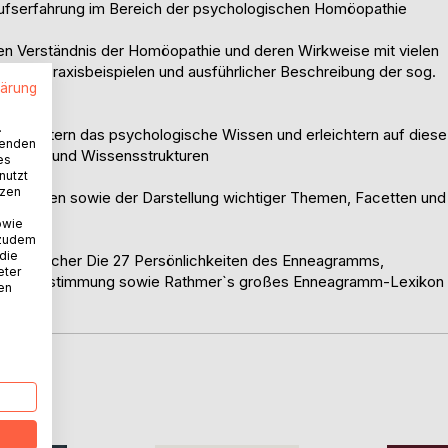
rufserfahrung im Bereich der psychologischen Homöopathie
n Verständnis der Homöopathie und deren Wirkweise mit vielen
digen Praxisbeispielen und ausführlicher Beschreibung der sog.
lärung
.
nd erweitern das psychologische Wissen und erleichtern auf diese
wenden
nhänge und Wissensstrukturen
es
nutzt
tzen
ammtypen sowie der Darstellung wichtiger Themen, Facetten und
owie
 zudem
 die
grammbücher Die 27 Persönlichkeiten des Enneagramms,
eter
er Typbestimmung sowie Rathmer`s großes Enneagramm-Lexikon
nen
D