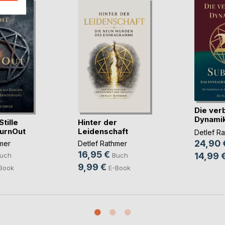
Die ver
Dynamik
tille
Hinter der
Subtyp
BurnOut
Leidenschaft
Detlef R
24,90 
mer
Detlef Rathmer
16,95 €
14,99 
uch
Buch
9,99 €
Book
E-Book