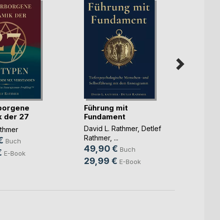
borgene
Führung mit
Meta-
 der 27
Fundament
Detlef
en
David L. Rathmer
,
Detlef
athmer
15,9
Rathmer
, ...
€
Buch
9,99
49,90 €
Buch
€
E-Book
29,99 €
E-Book