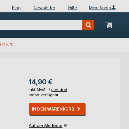
Blog
Newsletter
Hilfe
Mein Konto
Mein Wa
OTE %
14,90 €
inkl. MwSt. /
portofrei
sofort verfügbar
IN DEN WARENKORB
Auf die Merkliste