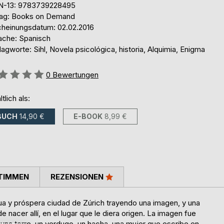
N-13: 9783739228495
lag: Books on Demand
cheinungsdatum: 02.02.2016
ache: Spanisch
agworte: Sihl, Novela psicológica, historia, Alquimia, Enigma
ertung::
0
Bewertungen
ltlich als:
BUCH
14,90 €
E-BOOK
8,99 €
TIMMEN
REZENSIONEN
tigua y próspera ciudad de Zúrich trayendo una imagen, y una
de nacer allí, en el lugar que le diera origen. La imagen fue
o una torre, un verdugo, un hacha, una mujer que escribe en