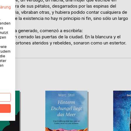
la dulzura de sus pétalos, desgarrados por las espinas del
lärung
a historia, vibraban otras, y hubiera podido contar cualquiera de
luir de la existencia no hay ni principio ni fin, sino sólo un largo
.
wenden
es
e la había generado, comenzó a escribirla:
nutzt
habían cerrado las puertas de la ciudad. En la blancura y el
tzen
 de los portones ateridos y rebeldes, sonaron como un estertor.
owie
 zudem
 die
eter
nen
D