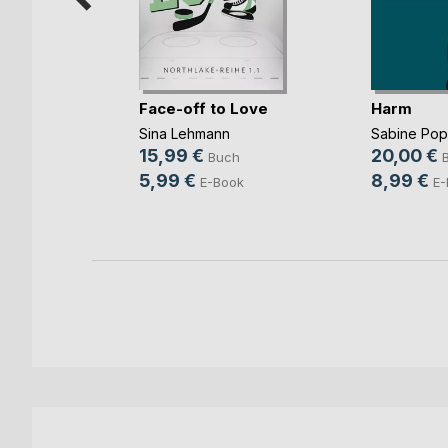
Face-off to Love
Harm
Sina Lehmann
Sabine Po
b und
15,99 €
20,00 €
Buch
ovic
5,99 €
8,99 €
E-Book
E-
ch
ook