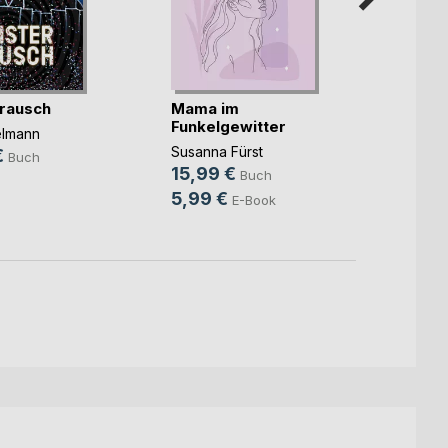
rausch
Mama im
Unter
Funkelgewitter
elmann
Christ
Susanna Fürst
€
14,9
Buch
15,99 €
Buch
9,99
5,99 €
E-Book