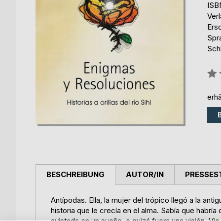
ISB
Ver
Ers
Spr
Schl
Bew
0%
erhä
BESCHREIBUNG
AUTOR/IN
PRESSES
Antípodas. Ella, la mujer del trópico llegó a la an
historia que le crecía en el alma. Sabía que habría 
avistada en un sueño, o quizá fuera una visión. Vi