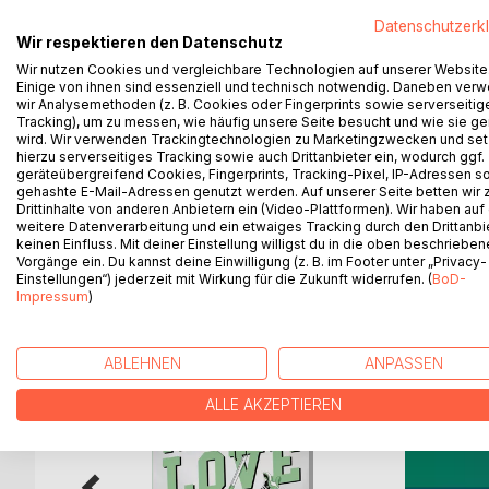
secreto, y un rosal que emergía con su perfume y 
Datenschutzerk
Wir respektieren den Datenschutz
sufrimiento que intentaba transmutar. Dentro de es
ellas porque cada una contendría a las demás. En el f
Wir nutzen Cookies und vergleichbare Technologien auf unserer Website
Einige von ihnen sind essenziell und technisch notwendig. Daneben ver
viaje.
wir Analysemethoden (z. B. Cookies oder Fingerprints sowie serverseitig
Un día tomó la pluma y rindiéndose a la verdad qu
Tracking), um zu messen, wie häufig unsere Seite besucht und wie sie ge
«Llegaron sobre las ocho de la noche cuando ya se 
wird. Wir verwenden Trackingtechnologien zu Marketingzwecken und se
hierzu serverseitiges Tracking sowie auch Drittanbieter ein, wodurch ggf.
silencio que imponía la nieve, los rugidos broncos
geräteübergreifend Cookies, Fingerprints, Tracking-Pixel, IP-Adressen s
La villa tenía ya su verdugo.»
gehashte E-Mail-Adressen genutzt werden. Auf unserer Seite betten wir
Drittinhalte von anderen Anbietern ein (Video-Plattformen). Wir haben auf
weitere Datenverarbeitung und ein etwaiges Tracking durch den Drittanbi
keinen Einfluss. Mit deiner Einstellung willigst du in die oben beschriebe
Vorgänge ein. Du kannst deine Einwilligung (z. B. im Footer unter „Privacy-
WEITERE TITEL BEI
Bo
Einstellungen“) jederzeit mit Wirkung für die Zukunft widerrufen. (
BoD-
Impressum
)
ABLEHNEN
ANPASSEN
ALLE AKZEPTIEREN