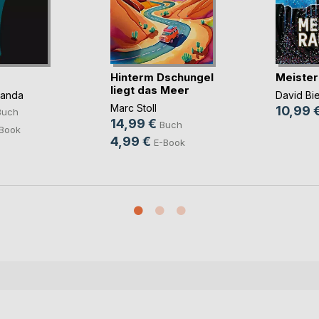
Hinterm Dschungel
Meister
liegt das Meer
panda
David Bi
Marc Stoll
10,99 
Buch
14,99 €
Buch
Book
4,99 €
E-Book