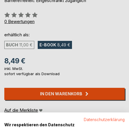
Barrierefreiheit: Eingeschränkt zugänglich
Bewertung::
0%
0
Bewertungen
erhältlich als:
BUCH
11,00 €
E-BOOK
8,49 €
8,49 €
inkl. MwSt.
sofort verfügbar als Download
IN DEN WARENKORB
Auf die Merkliste
Titel bewerten
Datenschutzerklärung
Wir respektieren den Datenschutz