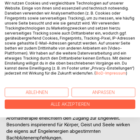
Wir nutzen Cookies und vergleichbare Technologien auf unserer
Website. Einige von ihnen sind essenziell und technisch notwendig.
Daneben verwenden wir Analysemethoden (z. B. Cookies oder
Fingerprints sowie serverseitiges Tracking), um zu messen, wie häufig
unsere Seite besucht und wie sie genutzt wird. Wir verwenden
Trackingtechnologien zu Marketingzwecken und setzen hierzu
serverseitiges Tracking sowie auch Drittanbieter ein, wodurch ggf.
BESCHREIBUNG
geräteübergreifend Cookies, Fingerprints, Tracking-Pixel, IP-Adressen
sowie gehashte E-Mail-Adressen genutzt werden. Auf unserer Seite
betten wir zudem Drittinhalte von anderen Anbietern ein (Video-
Die Engelenergetik vermittelt Ihnen tiefe Einblicke in die
Plattformen). Wir haben auf die weitere Datenverarbeitung und ein
etwaiges Tracking durch den Drittanbieter keinen Einfluss. Mit deiner
lichtvollen Sphären der Engelwelt und ermöglicht Ihnen die
Einstellung willigst du in die oben beschriebenen Vorgänge ein. Du
Aktivierung Ihrer Selbstheilungskräfte.
kannst deine Einwilligung (z. B. im Footer unter „Privacy-Einstellungen“)
Es erwarten Sie grundlegende Informationen über die
jederzeit mit Wirkung für die Zukunft widerrufen. (
BoD-Impressum
)
Erzengel, Heilsteine und Kristalle.
Im Mittelpunkt stehen eine energetische Herzöffnung,
sowie die Aktivierung Ihrer metaphysischen Fähigkeiten
ABLEHNEN
ANPASSEN
wie Hellsehen und Hellfühlen.
ALLE AKZEPTIEREN
Wertvolle Tipps rund um die Kunst des Räucherns und der
energetischen Raumreinigung, sowie eine Einführung in die
Aromatherapie erleichtern den Zugang zur Engelwelt.
Besonders inspirierend für Körper, Geist und Seele wirken
die eigens auf Engelenergien abgestimmten
Bachblütenempfehlungen.