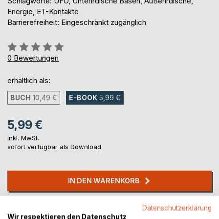
Schlagworte: UFO, Unterirdische Basen, Außerirdische,
Energie, ET-Kontakte
Barrierefreiheit: Eingeschränkt zugänglich
Bewertung::
0%
0
Bewertungen
erhältlich als:
BUCH
10,49 €
E-BOOK
5,99 €
5,99 €
inkl. MwSt.
sofort verfügbar als Download
IN DEN WARENKORB
Auf die Merkliste
Datenschutzerklärung
Wir respektieren den Datenschutz