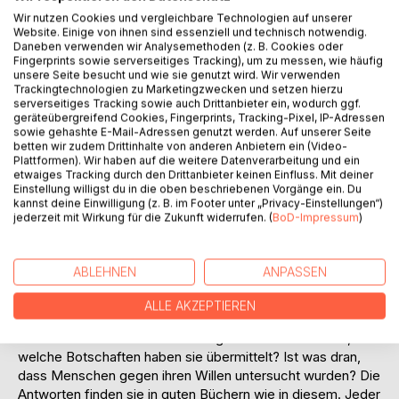
Titel bewerten
Wir nutzen Cookies und vergleichbare Technologien auf unserer
Website. Einige von ihnen sind essenziell und technisch notwendig.
Daneben verwenden wir Analysemethoden (z. B. Cookies oder
Fingerprints sowie serverseitiges Tracking), um zu messen, wie häufig
unsere Seite besucht und wie sie genutzt wird. Wir verwenden
Trackingtechnologien zu Marketingzwecken und setzen hierzu
serverseitiges Tracking sowie auch Drittanbieter ein, wodurch ggf.
geräteübergreifend Cookies, Fingerprints, Tracking-Pixel, IP-Adressen
sowie gehashte E-Mail-Adressen genutzt werden. Auf unserer Seite
BESCHREIBUNG
betten wir zudem Drittinhalte von anderen Anbietern ein (Video-
Plattformen). Wir haben auf die weitere Datenverarbeitung und ein
etwaiges Tracking durch den Drittanbieter keinen Einfluss. Mit deiner
Mythen, Schriften und archäologische Funde aus grauer
Einstellung willigst du in die oben beschriebenen Vorgänge ein. Du
kannst deine Einwilligung (z. B. im Footer unter „Privacy-Einstellungen“)
Vorzeit weisen darauf hin, dass die Menschen schon immer
jederzeit mit Wirkung für die Zukunft widerrufen. (
BoD-Impressum
)
von Außerirdischen besucht worden sind. Einst waren es
Götter, die vom Himmel kamen, aber heute wissen wir, wir
sind nicht allein im Universum. In unserer Zeit gibt es
ABLEHNEN
ANPASSEN
unzählige Zeugenaussagen über die Besucher aus dem All.
Außerirdische arbeiten schon lange mit den Regierungen
ALLE AKZEPTIEREN
und den Militär zusammen. Landen wirklich UFO‘s auf der
Erde? Haben sie Kontakt mit ausgewählten Menschen,
welche Botschaften haben sie übermittelt? Ist was dran,
dass Menschen gegen ihren Willen untersucht wurden? Die
Antworten finden sie in guten Büchern wie in diesem. Jeder