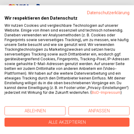
Datenschutzerklärung
Wir respektieren den Datenschutz
Wir nutzen Cookies und vergleichbare Technologien auf unserer
Website. Einige von ihnen sind essenziell und technisch notwendig.
Daneben verwenden wir Analysemethoden (z. B. Cookies oder
BESCHREIBUNG
Fingerprints sowie serverseitiges Tracking), um zu messen, wie häufig
unsere Seite besucht und wie sie genutzt wird. Wir verwenden
Trackingtechnologien zu Marketingzwecken und setzen hierzu
serverseitiges Tracking sowie auch Drittanbieter ein, wodurch ggf.
Ausgerechnet auf Mykonos sollen Friedensverhandlungen
geräteübergreifend Cookies, Fingerprints, Tracking-Pixel, IP-Adressen
zwischen Israelis und Palästinensern stattfinden. Ein
sowie gehashte E-Mail-Adressen genutzt werden. Auf unserer Seite
betten wir zudem Drittinhalte von anderen Anbietern ein (Video-
logistischer Alptraum für Kommissar Angelos Nikakis. Die
Plattformen). Wir haben auf die weitere Datenverarbeitung und ein
Bucht von Kalo Livadi scheint sich hervorragend dafür zu
etwaiges Tracking durch den Drittanbieter keinen Einfluss. Mit deiner
eignen. Leicht absperrbar, mit eigenen Molen und einem
Einstellung willigst du in die oben beschriebenen Vorgänge ein. Du
kannst deine Einwilligung (z. B. im Footer unter „Privacy-Einstellungen“)
Heliport. Aber er macht sich keine Illusionen.
jederzeit mit Wirkung für die Zukunft widerrufen. (
BoD-Impressum
)
Unangemeldete Gäste mit düsteren Absichten werden den
Gipfel ebenfalls besuchen.
ABLEHNEN
ANPASSEN
Alle Fälle sind einzeln lesbar.
ALLE AKZEPTIEREN
AUTOR/IN