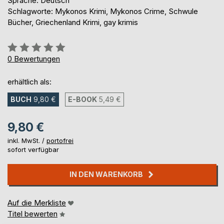
Sprache: Deutsch
Schlagworte: Mykonos Krimi, Mykonos Crime, Schwule
Bücher, Griechenland Krimi, gay krimis
Bewertung::
0%
0
Bewertungen
erhältlich als:
BUCH
9,80 €
E-BOOK
5,49 €
9,80 €
inkl. MwSt. /
portofrei
sofort verfügbar
IN DEN WARENKORB
Auf die Merkliste
Titel bewerten