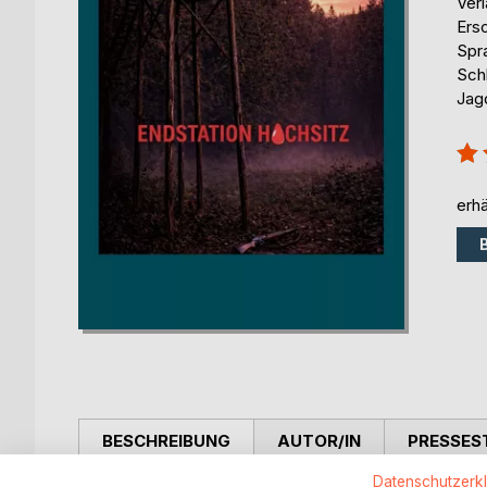
Ver
Ers
Spr
Sch
Jag
Bew
100
erhä
BESCHREIBUNG
AUTOR/IN
PRESSES
Datenschutzerk