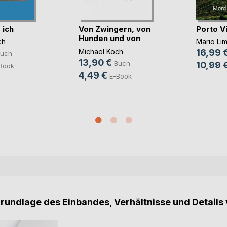
 ich
Von Zwingern, von
Porto V
Hunden und von
ch
Mario Li
M(...)
Michael Koch
16,99 
uch
13,90 €
Buch
10,99 
Book
4,49 €
E-Book
Grundlage des Einbandes, Verhältnisse und Details 