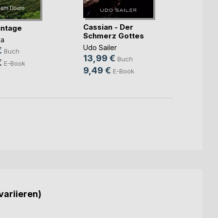
Cassian - Der
Zum W
intage
Schmerz Gottes
Patric
ma
Udo Sailer
14,9
€
Buch
13,99 €
Buch
4,99
€
E-Book
9,49 €
E-Book
variieren)