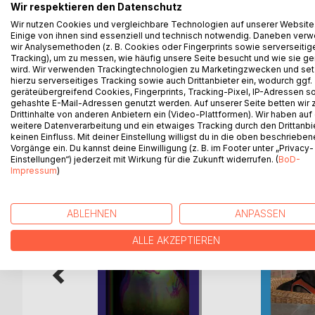
Ein Jäger wird auf seinem Hochsitz auf heimtücki
Wir respektieren den Datenschutz
nimmt Ermittlungen auf. Hauptkommissar Jürgen G
Wir nutzen Cookies und vergleichbare Technologien auf unserer Website
schon bald haben sie eine erste heiße Spur. Als ku
Einige von ihnen sind essenziell und technisch notwendig. Daneben ver
wir Analysemethoden (z. B. Cookies oder Fingerprints sowie serverseitig
ihnen klar, dass sie ihre Ermittlungen in eine völ
Tracking), um zu messen, wie häufig unsere Seite besucht und wie sie ge
Fronten der einflussreichen Jägerlobby und radika
wird. Wir verwenden Trackingtechnologien zu Marketingzwecken und se
Morde zu verhindern, setzt das Ermittlerteam schl
hierzu serverseitiges Tracking sowie auch Drittanbieter ein, wodurch ggf.
geräteübergreifend Cookies, Fingerprints, Tracking-Pixel, IP-Adressen s
gehashte E-Mail-Adressen genutzt werden. Auf unserer Seite betten wir
Drittinhalte von anderen Anbietern ein (Video-Plattformen). Wir haben auf
weitere Datenverarbeitung und ein etwaiges Tracking durch den Drittanbi
keinen Einfluss. Mit deiner Einstellung willigst du in die oben beschriebe
WEITERE TITEL BEI
Bo
Vorgänge ein. Du kannst deine Einwilligung (z. B. im Footer unter „Privacy-
Einstellungen“) jederzeit mit Wirkung für die Zukunft widerrufen. (
BoD-
Impressum
)
ABLEHNEN
ANPASSEN
ALLE AKZEPTIEREN