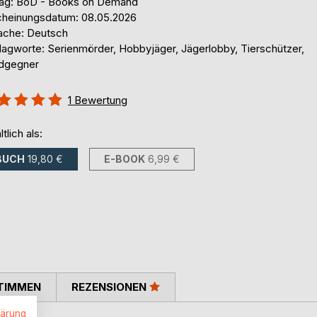
lag: BoD - Books on Demand
cheinungsdatum: 08.05.2026
ache: Deutsch
lagworte: Serienmörder, Hobbyjäger, Jägerlobby, Tierschützer,
dgegner
ertung::
1
Bewertung
%
ltlich als:
BUCH
19,80 €
E-BOOK
6,99 €
TIMMEN
REZENSIONEN
lärung