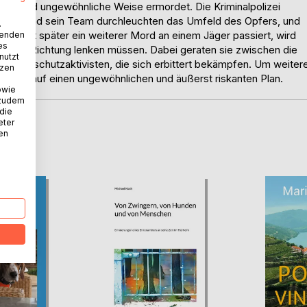
sche und ungewöhnliche Weise ermordet. Die Kriminalpolizei
ütter und sein Team durchleuchten das Umfeld des Opfers, und
.
rze Zeit später ein weiterer Mord an einem Jäger passiert, wird
wenden
es
lig andere Richtung lenken müssen. Dabei geraten sie zwischen die
nutzt
len Tierschutzaktivisten, die sich erbittert bekämpfen. Um weiter
tzen
ießlich auf einen ungewöhnlichen und äußerst riskanten Plan.
owie
 zudem
 die
eter
nen
D