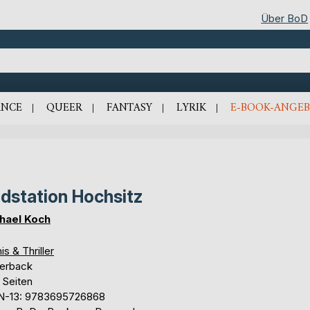
Über BoD
NCE
QUEER
FANTASY
LYRIK
E-BOOK-ANGEB
dstation Hochsitz
hael Koch
is & Thriller
erback
 Seiten
N-13: 9783695726868