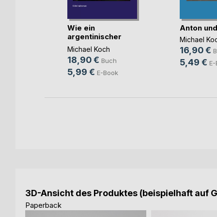
blick
Wie ein
Anton und
argentinischer
Michael Ko
Tango
Michael Koch
16,90 €
h
B
18,90 €
Buch
5,49 €
E-
5,99 €
E-Book
3D-Ansicht des Produktes (beispielhaft auf 
Paperback