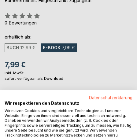
Barrierefreiheit: Eingeschränkt zugänglich
Bewertung::
0%
0
Bewertungen
erhältlich als:
BUCH
12,99 €
E-BOOK
7,99 €
7,99 €
inkl. MwSt.
sofort verfügbar als Download
Datenschutzerklärung
IN DEN WARENKORB
Wir respektieren den Datenschutz
Wir nutzen Cookies und vergleichbare Technologien auf unserer
Website. Einige von ihnen sind essenziell und technisch notwendig.
Auf die Merkliste
Daneben verwenden wir Analysemethoden (z. B. Cookies oder
Titel bewerten
Fingerprints sowie serverseitiges Tracking), um zu messen, wie häufig
unsere Seite besucht und wie sie genutzt wird. Wir verwenden
Trackingtechnologien zu Marketingzwecken und setzen hierzu