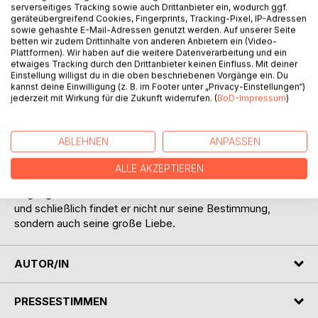
serverseitiges Tracking sowie auch Drittanbieter ein, wodurch ggf.
geräteübergreifend Cookies, Fingerprints, Tracking-Pixel, IP-Adressen
sowie gehashte E-Mail-Adressen genutzt werden. Auf unserer Seite
betten wir zudem Drittinhalte von anderen Anbietern ein (Video-
Plattformen). Wir haben auf die weitere Datenverarbeitung und ein
etwaiges Tracking durch den Drittanbieter keinen Einfluss. Mit deiner
Einstellung willigst du in die oben beschriebenen Vorgänge ein. Du
BESCHREIBUNG
kannst deine Einwilligung (z. B. im Footer unter „Privacy-Einstellungen“)
jederzeit mit Wirkung für die Zukunft widerrufen. (
BoD-Impressum
)
Als der Sohn eines Bauern eines Abends erwacht und ihn
Stimmen nach draußen rufen, findet er einen
ABLEHNEN
ANPASSEN
sagenumwobenen blauen Edelstein. Von diesem Moment
an spielt sein Leben verrückt und aus seinem friedlichen
ALLE AKZEPTIEREN
Dasein wird ein Abenteuer voller Mysterien und
Sagengestalten. Seine Reise führt ihn um die halbe Welt
und schließlich findet er nicht nur seine Bestimmung,
sondern auch seine große Liebe.
AUTOR/IN
PRESSESTIMMEN