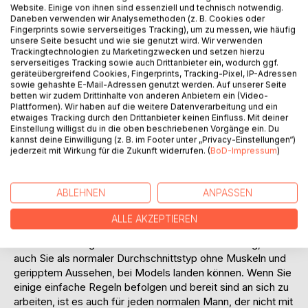
Website. Einige von ihnen sind essenziell und technisch notwendig.
Dieses Buch gibt Ihnen Soforthilfe dabei:
Daneben verwenden wir Analysemethoden (z. B. Cookies oder
- Die Grundregeln im Umgang mit Frauen
Fingerprints sowie serverseitiges Tracking), um zu messen, wie häufig
- Die Vermeidung der häufigsten Fehler
unsere Seite besucht und wie sie genutzt wird. Wir verwenden
Trackingtechnologien zu Marketingzwecken und setzen hierzu
- Die Entwicklung Ihres Selbstbewusstseins
serverseitiges Tracking sowie auch Drittanbieter ein, wodurch ggf.
- Detaillierte Schritt-Für-Schritt Anleitungen
geräteübergreifend Cookies, Fingerprints, Tracking-Pixel, IP-Adressen
- Das Ansprechen und kennenlernen von Frauen, in jeder
sowie gehashte E-Mail-Adressen genutzt werden. Auf unserer Seite
betten wir zudem Drittinhalte von anderen Anbietern ein (Video-
nur denkbaren Situation
Plattformen). Wir haben auf die weitere Datenverarbeitung und ein
- Telefonnummern, Insta, Facebook zu bekommen
etwaiges Tracking durch den Drittanbieter keinen Einfluss. Mit deiner
- Eine Anleitung für perfekte Dates
Einstellung willigst du in die oben beschriebenen Vorgänge ein. Du
kannst deine Einwilligung (z. B. im Footer unter „Privacy-Einstellungen“)
- Die Frau(en) zu verführen und Sex zu bekommen
jederzeit mit Wirkung für die Zukunft widerrufen. (
BoD-Impressum
)
- Eine ganzheitliche Strategie vom Ansprechen bis zum
Sex
ABLEHNEN
ANPASSEN
Sie wollten schon immer Mal ein Model, als
Sexualpartnerin, Affäre oder Sie gar als Freundin
ALLE AKZEPTIEREN
gewinnen? Im enthaltenen Bonuskapitel "Wie man bei
Models landet" gibt Guido Celli-Urbani die Anleitung, wie
auch Sie als normaler Durchschnittstyp ohne Muskeln und
geripptem Aussehen, bei Models landen können. Wenn Sie
einige einfache Regeln befolgen und bereit sind an sich zu
arbeiten, ist es auch für jeden normalen Mann, der nicht mit