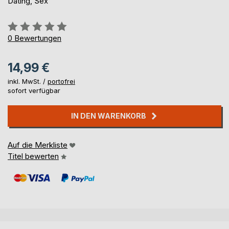
Dating, Sex
Bewertung::
0%
0
Bewertungen
14,99 €
inkl. MwSt. /
portofrei
sofort verfügbar
IN DEN WARENKORB
Auf die Merkliste
Titel bewerten