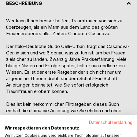
BESCHREIBUNG
Wer kann Ihnen besser helfen, Traumfrauen von sich zu
überzeugen, als ein Mann aus dem Land des größten
Fraueneroberers aller Zeiten: Giacomo Casanova.
Der Italo-Deutsche Guido Celli-Urbani trägt das Casanova-
Gen in sich und weiß genau was zu tun ist, um bei Frauen
zielsicher zu landen. Zwanzig Jahre Praxiserfahrung, viele
blutige Nasen und Erfolge später, teilt er nun endlich sein
Wissen. Es ist der erste Ratgeber der sich nicht nur um
allgemeine Theorie dreht, sondern Schritt-Für-Schritt
Anleitungen beinhaltet, wie Sie sofort erfolgreich
Traumfrauen erobern können.
Dies ist kein herkömmlicher Flirtratgeber, dieses Buch
enthält die ultimative Anleitung wie Sie ehrlich und ohne
faule Tricks, durch Verwendung Ihrer Persönlichkeit und
Datenschutzerklärung
Ihres natürlichen Charmes, echte Traumfrauen von sich
Wir respektieren den Datenschutz
begeistern können.
Wir nutzen Cookies und vergleichbare Technologien auf unserer