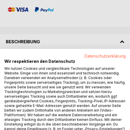
BESCHREIBUNG
Datenschutzerklärung
Endlich Rentner - und jetzt?
Wir respektieren den Datenschutz
Jahrzehntelang gearbeitet, Urlaubsanträge ausgefüllt und
Wir nutzen Cookies und vergleichbare Technologien auf unserer
Montage ertragen - damit ist jetzt Schluss. "Endlich
Website. Einige von ihnen sind essenziell und technisch notwendig.
Rentner - 100 Dinge, die Du jetzt tun kannst" feiert den
Daneben verwenden wir Analysemethoden (z. B. Cookies oder
Ruhestand humorvoll, ehrlich und mit einer Warmherzigkeit,
Fingerprints sowie serverseitiges Tracking), um zu messen, wie häufig
unsere Seite besucht und wie sie genutzt wird. Wir verwenden
die sitzt.
Trackingtechnologien zu Marketingzwecken und setzen hierzu
Kein Ratgeber mit erhobenem Zeigefinger, kein
serverseitiges Tracking sowie auch Drittanbieter ein, wodurch ggf.
Motivationsbuch voller Durchhalteparolen. Sondern ein
geräteübergreifend Cookies, Fingerprints, Tracking-Pixel, IP-Adressen
sowie gehashte E-Mail-Adressen genutzt werden. Auf unserer Seite
Buch, das genau weiß, wie sich der erste freie Morgen
betten wir zudem Drittinhalte von anderen Anbietern ein (Video-
anfühlt - und was man daraus macht.
Plattformen). Wir haben auf die weitere Datenverarbeitung und ein
etwaiges Tracking durch den Drittanbieter keinen Einfluss. Mit deiner
Einstellung willigst du in die oben beschriebenen Vorgänge ein. Du
100 Kapitel. 9 Lebensbereiche. Jede Menge Freiheit.
kannst deine Einwilligung (z. B. im Footer unter „Privacy-Einstellungen“)