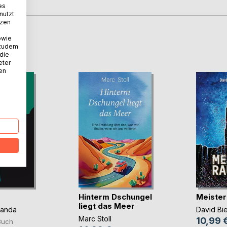
es
nutzt
tzen
owie
D
 zudem
 die
eter
nen
Hinterm Dschungel
Meister
liegt das Meer
panda
David Bi
Marc Stoll
10,99 
Buch