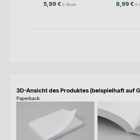
5,99 €
8,99 €
E-Book
E-
ch
ook
3D-Ansicht des Produktes (beispielhaft auf 
Paperback