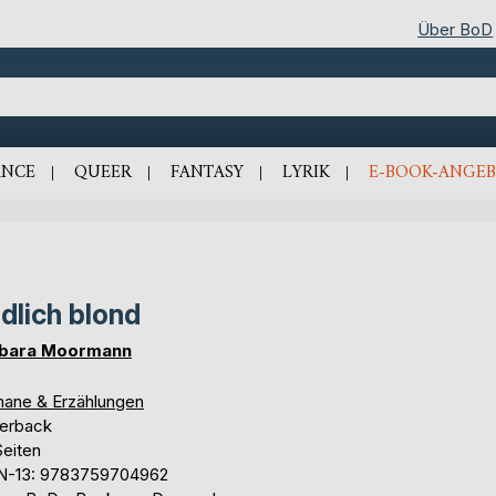
Über BoD
NCE
QUEER
FANTASY
LYRIK
E-BOOK-ANGEB
dlich blond
bara Moormann
ane & Erzählungen
erback
Seiten
N-13: 9783759704962