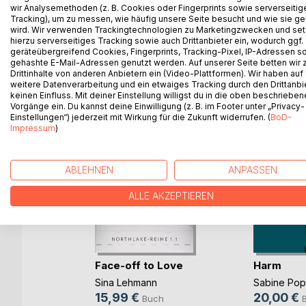
wir Analysemethoden (z. B. Cookies oder Fingerprints sowie serverseitig
Tracking), um zu messen, wie häufig unsere Seite besucht und wie sie ge
wird. Wir verwenden Trackingtechnologien zu Marketingzwecken und se
hierzu serverseitiges Tracking sowie auch Drittanbieter ein, wodurch ggf.
geräteübergreifend Cookies, Fingerprints, Tracking-Pixel, IP-Adressen s
WEITERE TITEL BEI
Bo
gehashte E-Mail-Adressen genutzt werden. Auf unserer Seite betten wir
Drittinhalte von anderen Anbietern ein (Video-Plattformen). Wir haben auf
weitere Datenverarbeitung und ein etwaiges Tracking durch den Drittanbi
keinen Einfluss. Mit deiner Einstellung willigst du in die oben beschriebe
Vorgänge ein. Du kannst deine Einwilligung (z. B. im Footer unter „Privacy-
Einstellungen“) jederzeit mit Wirkung für die Zukunft widerrufen. (
BoD-
Impressum
)
ABLEHNEN
ANPASSEN
ALLE AKZEPTIEREN
Face-off to Love
Harm
Sina Lehmann
Sabine Po
b und
15,99 €
20,00 €
Buch
ovic