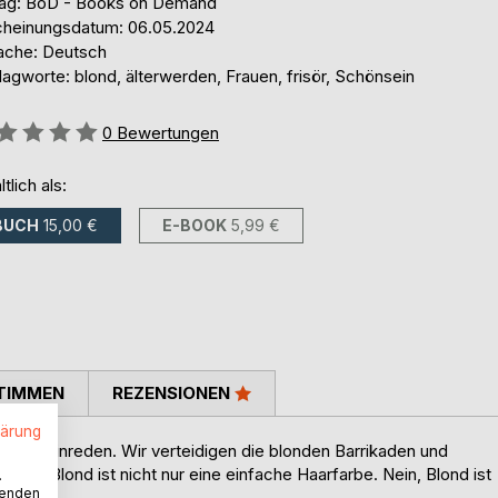
lag: BoD - Books on Demand
cheinungsdatum: 06.05.2024
ache: Deutsch
agworte: blond, älterwerden, Frauen, frisör, Schönsein
ertung::
0
Bewertungen
ltlich als:
BUCH
15,00 €
E-BOOK
5,99 €
TIMMEN
REZENSIONEN
lärung
icht reinreden. Wir verteidigen die blonden Barrikaden und
ein: Blond ist nicht nur eine einfache Haarfarbe. Nein, Blond ist
.
wenden