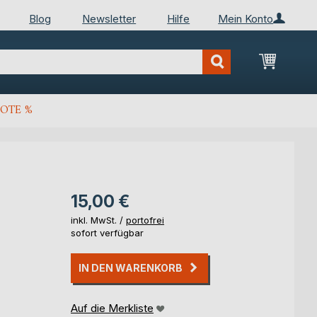
Blog
Newsletter
Hilfe
Mein Konto
Mein Wa
OTE %
15,00 €
inkl. MwSt. /
portofrei
sofort verfügbar
IN DEN WARENKORB
Auf die Merkliste