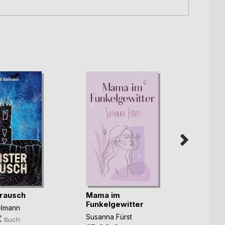
rausch
Mama im
Unter
Funkelgewitter
elmann
Christ
Susanna Fürst
€
14,9
Buch