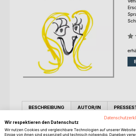
Ver
Ers
Spr
Schl
Bew
0%
erhä
BESCHREIBUNG
AUTOR/IN
PRESSES
Datenschutzerk
Wir respektieren den Datenschutz
"Heute blond und morgen blond lassen wir uns da n
schwenken die blonde Fahne. Last es euch gesagt s
Wir nutzen Cookies und vergleichbare Technologien auf unserer Website
Einige von ihnen sind essenziell und technisch notwendig. Daneben ver
eine Lebenseinstellung."