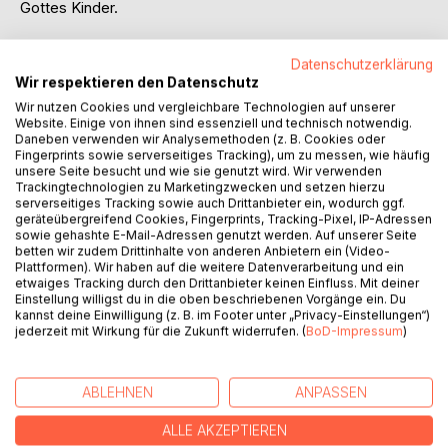
Gottes Kinder.
Bernd´s Schriften.
Datenschutzerklärung
Wir respektieren den Datenschutz
Rechtsanwälte, Gerechtigkeit in den Banken
Wir nutzen Cookies und vergleichbare Technologien auf unserer
(Raiffeisenbank, HVB)
Website. Einige von ihnen sind essenziell und technisch notwendig.
Daneben verwenden wir Analysemethoden (z. B. Cookies oder
Ich habe jeden Rechtsanwalt durchschaut und ich habe
Fingerprints sowie serverseitiges Tracking), um zu messen, wie häufig
unsere Seite besucht und wie sie genutzt wird. Wir verwenden
festgestellt:
Trackingtechnologien zu Marketingzwecken und setzen hierzu
serverseitiges Tracking sowie auch Drittanbieter ein, wodurch ggf.
Rechtsanwälte wollen gar nicht vernünftig arbeiten.
geräteübergreifend Cookies, Fingerprints, Tracking-Pixel, IP-Adressen
sowie gehashte E-Mail-Adressen genutzt werden. Auf unserer Seite
betten wir zudem Drittinhalte von anderen Anbietern ein (Video-
Außerdem sind im Buch enthalten: Das Memminger
Plattformen). Wir haben auf die weitere Datenverarbeitung und ein
Landgericht, Gemälde und um nicht zu viel zu verraten:
etwaiges Tracking durch den Drittanbieter keinen Einfluss. Mit deiner
Einstellung willigst du in die oben beschriebenen Vorgänge ein. Du
kannst deine Einwilligung (z. B. im Footer unter „Privacy-Einstellungen“)
Mein Fast-Schwiegervater Karl Völker hat beim Buch
jederzeit mit Wirkung für die Zukunft widerrufen. (
BoD-Impressum
)
"Taxi" geholfen, das auch im meinem besten Buch
enthalten ist.
ABLEHNEN
ANPASSEN
Ende der Welt, Großunternehmen Weltrettung
ALLE AKZEPTIEREN