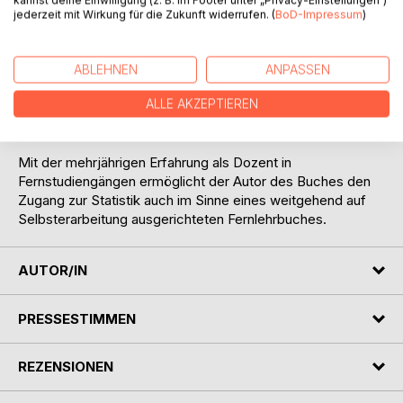
Marktforschung an Hochschulen in der Hand, und Sie
jederzeit mit Wirkung für die Zukunft widerrufen. (
BoD-Impressum
)
werden in die wichtigsten Methoden der Datenanalyse
eingeführt. Das Lehrbuch eignet sich aufgrund der Vielzahl
an anschaulichen Beispielen und den
ABLEHNEN
ANPASSEN
Anwendungsmöglichkeiten mit Excel als guter Einstieg in
ALLE AKZEPTIEREN
die oft verwirrende Welt der Zahlen. Es hilft Ihnen den
Überblick zu bewahren.
Mit der mehrjährigen Erfahrung als Dozent in
Fernstudiengängen ermöglicht der Autor des Buches den
Zugang zur Statistik auch im Sinne eines weitgehend auf
Selbsterarbeitung ausgerichteten Fernlehrbuches.
AUTOR/IN
PRESSESTIMMEN
REZENSIONEN