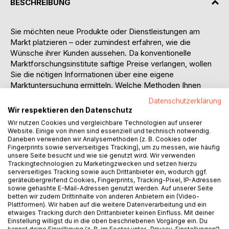
BESCHREIBUNG
Sie möchten neue Produkte oder Dienstleistungen am
Markt platzieren – oder zumindest erfahren, wie die
Wünsche ihrer Kunden aussehen. Da konventionelle
Marktforschungsinstitute saftige Preise verlangen, wollen
Sie die nötigen Informationen über eine eigene
Marktuntersuchung ermitteln. Welche Methoden Ihnen
dabei grundsätzlich zur Verfügung stehen und worauf Sie
Datenschutzerklärung
bei der Durchführung achten müssen, erfahren Sie bei uns.
Wir respektieren den Datenschutz
Wir nutzen Cookies und vergleichbare Technologien auf unserer
Tag für Tag werden wir in der heutigen global-vernetzten
Website. Einige von ihnen sind essenziell und technisch notwendig.
Welt mit Informationen überflutet. Viele dieser
Daneben verwenden wir Analysemethoden (z. B. Cookies oder
Fingerprints sowie serverseitiges Tracking), um zu messen, wie häufig
Informationen beinhalten Zahlen und Fakten, die Sie
unsere Seite besucht und wie sie genutzt wird. Wir verwenden
vielleicht selbst durch eigene Untersuchungen erhoben
Trackingtechnologien zu Marketingzwecken und setzen hierzu
haben. Um Entscheidungen treffen zu können, müssen wir
serverseitiges Tracking sowie auch Drittanbieter ein, wodurch ggf.
geräteübergreifend Cookies, Fingerprints, Tracking-Pixel, IP-Adressen
Datenmaterial sinnvoll aufbereiten, analysieren und
sowie gehashte E-Mail-Adressen genutzt werden. Auf unserer Seite
interpretieren. Mit Hilfe der wissenschaftlichen Methoden
betten wir zudem Drittinhalte von anderen Anbietern ein (Video-
der Statistik lässt sich dieses Ziel erreichen.
Plattformen). Wir haben auf die weitere Datenverarbeitung und ein
etwaiges Tracking durch den Drittanbieter keinen Einfluss. Mit deiner
Einstellung willigst du in die oben beschriebenen Vorgänge ein. Du
Sie halten ein Kurzlehrbuch der empirischen
kannst deine Einwilligung (z. B. im Footer unter „Privacy-Einstellungen“)