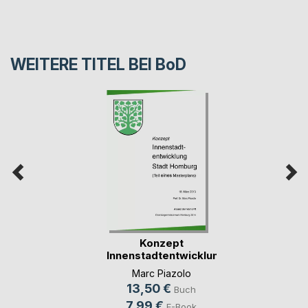
WEITERE TITEL BEI
BoD
Konzept
Innenstadtentwicklung
Stad(...)
Marc Piazolo
13,50 €
Buch
7,99 €
E-Book