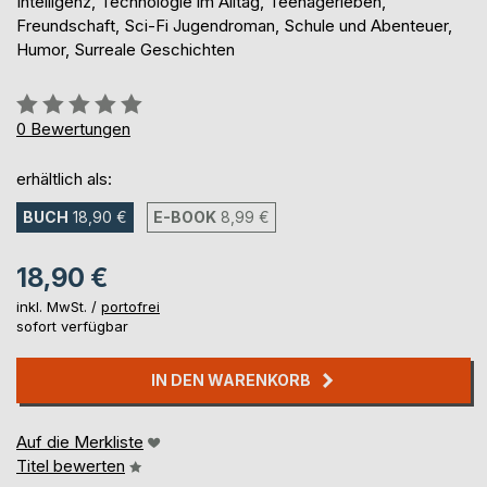
Intelligenz, Technologie im Alltag, Teenagerleben,
Freundschaft, Sci-Fi Jugendroman, Schule und Abenteuer,
Humor, Surreale Geschichten
Bewertung::
0%
0
Bewertungen
erhältlich als:
BUCH
18,90 €
E-BOOK
8,99 €
18,90 €
inkl. MwSt. /
portofrei
sofort verfügbar
IN DEN WARENKORB
Auf die Merkliste
Titel bewerten