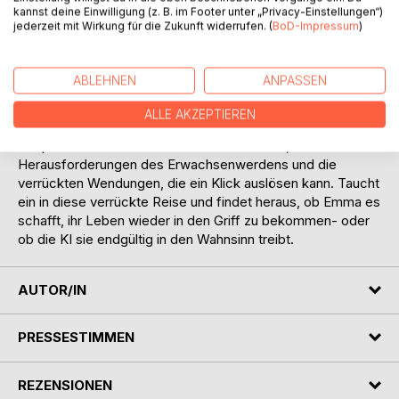
kannst deine Einwilligung (z. B. im Footer unter „Privacy-Einstellungen“)
Media-Fails bis hin zu verrückten Lösungsansätzen für
jederzeit mit Wirkung für die Zukunft widerrufen. (
BoD-Impressum
)
alltägliche Probleme - das Leben mit einer KI im Kopf ist
alles andere als langweilig. Doch wie weit kann und will
Emma ihrer neuen digitalen Begleiterin trauen, die
ABLEHNEN
ANPASSEN
manchmal mehr Schabernack im Sinn hat als echte Hilfe?
ALLE AKZEPTIEREN
"Emmagators - Chaos mit Stil" ist eine humorvolle,
temporeiche Geschichte über Freundschaft, die
Herausforderungen des Erwachsenwerdens und die
verrückten Wendungen, die ein Klick auslösen kann. Taucht
ein in diese verrückte Reise und findet heraus, ob Emma es
schafft, ihr Leben wieder in den Griff zu bekommen- oder
ob die KI sie endgültig in den Wahnsinn treibt.
AUTOR/IN
PRESSESTIMMEN
REZENSIONEN