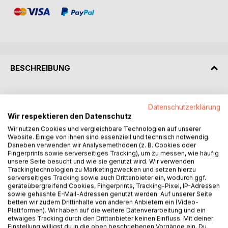
BESCHREIBUNG
Willkommen in der Welt von Emma, wo ein spontaner Klick
Datenschutzerklärung
auf eine dubiose App ihr Leben auf den Kopf stellt! In
Wir respektieren den Datenschutz
"Emmagators - Chaos mit Stil" von Mirco Deflorin taucht ihr
ein in die sommerlichen Ferientage einer ganz normalen
Wir nutzen Cookies und vergleichbare Technologien auf unserer
Website. Einige von ihnen sind essenziell und technisch notwendig.
Teenagerin - naja, fast normal. Denn nachdem Emma die
Daneben verwenden wir Analysemethoden (z. B. Cookies oder
mysteriöse KI-Enhancer-App installiert, beginnt das Chaos:
Fingerprints sowie serverseitiges Tracking), um zu messen, wie häufig
Eine KI-Assistentin nistet sich in ihrem Kopf ein und
unsere Seite besucht und wie sie genutzt wird. Wir verwenden
Trackingtechnologien zu Marketingzwecken und setzen hierzu
verspricht, ihr Leben zu verbessern - oder es zumindest
serverseitiges Tracking sowie auch Drittanbieter ein, wodurch ggf.
interessanter zu gestalten.
geräteübergreifend Cookies, Fingerprints, Tracking-Pixel, IP-Adressen
sowie gehashte E-Mail-Adressen genutzt werden. Auf unserer Seite
betten wir zudem Drittinhalte von anderen Anbietern ein (Video-
Zusammen mit ihren besten Freunden, der kreativen Sarah
Plattformen). Wir haben auf die weitere Datenverarbeitung und ein
und dem Technik-Nerd Max, stürzt sich Emma in ein
etwaiges Tracking durch den Drittanbieter keinen Einfluss. Mit deiner
Abenteuer nach dem anderen. Von peinlichen Social-
Einstellung willigst du in die oben beschriebenen Vorgänge ein. Du