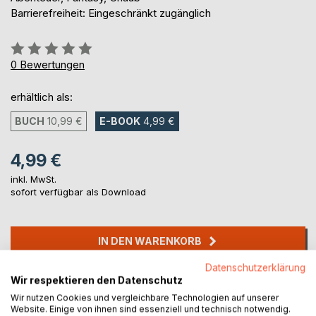
Barrierefreiheit: Eingeschränkt zugänglich
Bewertung::
0%
0
Bewertungen
erhältlich als:
BUCH
10,99 €
E-BOOK
4,99 €
4,99 €
inkl. MwSt.
sofort verfügbar als Download
IN DEN WARENKORB
Datenschutzerklärung
Auf die Merkliste
Wir respektieren den Datenschutz
Titel bewerten
Wir nutzen Cookies und vergleichbare Technologien auf unserer
Website. Einige von ihnen sind essenziell und technisch notwendig.