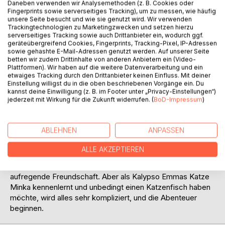
Daneben verwenden wir Analysemethoden (z. B. Cookies oder
Fingerprints sowie serverseitiges Tracking), um zu messen, wie häufig
unsere Seite besucht und wie sie genutzt wird. Wir verwenden
Trackingtechnologien zu Marketingzwecken und setzen hierzu
serverseitiges Tracking sowie auch Drittanbieter ein, wodurch ggf.
geräteübergreifend Cookies, Fingerprints, Tracking-Pixel, IP-Adressen
sowie gehashte E-Mail-Adressen genutzt werden. Auf unserer Seite
betten wir zudem Drittinhalte von anderen Anbietern ein (Video-
BESCHREIBUNG
Plattformen). Wir haben auf die weitere Datenverarbeitung und ein
etwaiges Tracking durch den Drittanbieter keinen Einfluss. Mit deiner
Einstellung willigst du in die oben beschriebenen Vorgänge ein. Du
Emma ist sauer. Mama und ihre große Schwester Franzi
kannst deine Einwilligung (z. B. im Footer unter „Privacy-Einstellungen“)
jederzeit mit Wirkung für die Zukunft widerrufen. (
BoD-Impressum
)
lassen sie nicht durch das Fernglas schauen und die
niedlichen Robbenbabys auf einer Sandbank vor Langeoog
beobachten. Voller Wut springt Emma vom Boot.
ABLEHNEN
ANPASSEN
In letzter Sekunde wird sie gerettet - von dem Zauberfisch
Buttje und Kalypso, einer griechischen Meerjungfrau, die in
ALLE AKZEPTIEREN
die Nordsee verbannt wurde. Zwischen der jungen Nixe
und dem Menschenmädchen entwickelt sich eine
aufregende Freundschaft. Aber als Kalypso Emmas Katze
Minka kennenlernt und unbedingt einen Katzenfisch haben
möchte, wird alles sehr kompliziert, und die Abenteuer
beginnen.