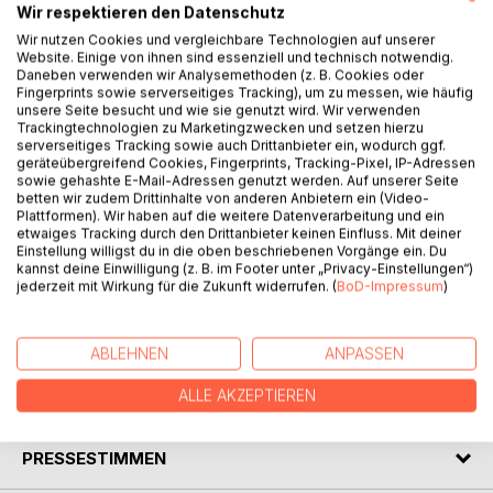
Wir respektieren den Datenschutz
Wir nutzen Cookies und vergleichbare Technologien auf unserer
Website. Einige von ihnen sind essenziell und technisch notwendig.
Daneben verwenden wir Analysemethoden (z. B. Cookies oder
Fingerprints sowie serverseitiges Tracking), um zu messen, wie häufig
BESCHREIBUNG
unsere Seite besucht und wie sie genutzt wird. Wir verwenden
Trackingtechnologien zu Marketingzwecken und setzen hierzu
serverseitiges Tracking sowie auch Drittanbieter ein, wodurch ggf.
geräteübergreifend Cookies, Fingerprints, Tracking-Pixel, IP-Adressen
Emil, die Eule, und seine Freunde freuen sich auf den
sowie gehashte E-Mail-Adressen genutzt werden. Auf unserer Seite
ersten Schultag in der Waldschule. Doch Lehrer Löffelknick
betten wir zudem Drittinhalte von anderen Anbietern ein (Video-
Plattformen). Wir haben auf die weitere Datenverarbeitung und ein
muss sie enttäuschen, denn Diebe haben in der Nacht die
etwaiges Tracking durch den Drittanbieter keinen Einfluss. Mit deiner
Schulwandtafel gestohlen. Die Tierschulkinder wollen aber
Einstellung willigst du in die oben beschriebenen Vorgänge ein. Du
nicht auf den ersten Schultag verzichten und begeben sich
kannst deine Einwilligung (z. B. im Footer unter „Privacy-Einstellungen“)
jederzeit mit Wirkung für die Zukunft widerrufen. (
BoD-Impressum
)
auf die Suche. Eine fantasievolle, abenteuerliche
Schulgeschichte für Kinder ab 5 - 7 Jahren und für
Erstleser.
ABLEHNEN
ANPASSEN
ALLE AKZEPTIEREN
AUTOR/IN
PRESSESTIMMEN