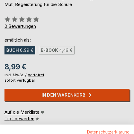
Mut, Begeisterung für die Schule
Bewertung::
0%
0
Bewertungen
erhältlich als:
BUCH
8,99 €
E-BOOK
4,49 €
8,99 €
inkl. MwSt. /
portofrei
sofort verfügbar
IN DEN WARENKORB
Auf die Merkliste
Titel bewerten
Datenschutzerklärung